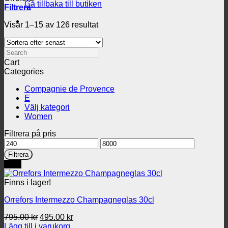
Gå tillbaka till butiken
Filtrera
Sortera
Visar 1–15 av 126 resultat
efter
senaste
Search
Cart
Categories
Compagnie de Provence
E
Välj kategori
Women
Filtrera på pris
Min
Max
pris
pris
Filtrera
REA
Finns i lager!
Orrefors Intermezzo Champagneglas 30cl
Det
Det
795.00
kr
495.00
kr
ursprungliga
nuvarande
Lägg till i varukorg