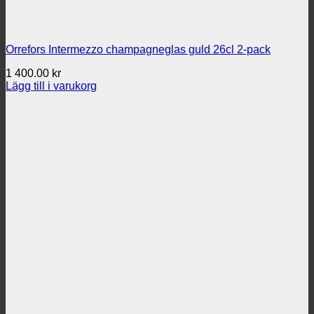
Orrefors Intermezzo champagneglas guld 26cl 2-pack
1 400.00
kr
Lägg till i varukorg