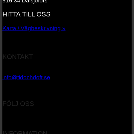
516 34 Dalsjöfors
HITTA TILL OSS
Karta / Vägbeskrivning »
KONTAKT
033 – 27 06 40
info@tidochdoft.se
Orgnr: 556537-7545
FÖLJ OSS
INFORMATION