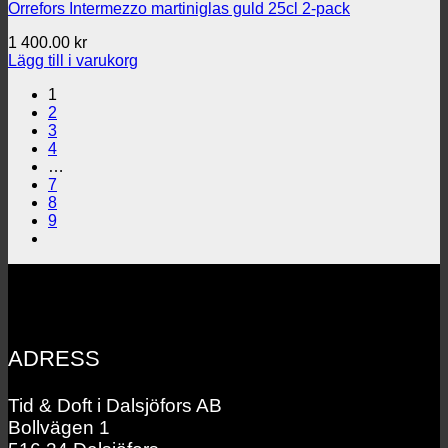
Orrefors Intermezzo martiniglas guld 25cl 2-pack
1 400.00
kr
Lägg till i varukorg
1
2
3
4
…
7
8
9
ADRESS
Tid & Doft i Dalsjöfors AB
Bollvägen 1