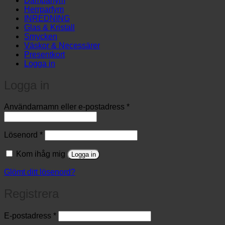
Damparfym
Herrparfym
INREDNING
Glas & Kristall
Smycken
Väskor & Necessärer
Presentkort
Logga in
Logga in
Obligatoriskt
Användarnamn eller e-postadress
*
Obligatoriskt
Lösenord
*
Kom ihåg mig
Logga in
Glömt ditt lösenord?
Registrera
Obligatoriskt
E-postadress
*