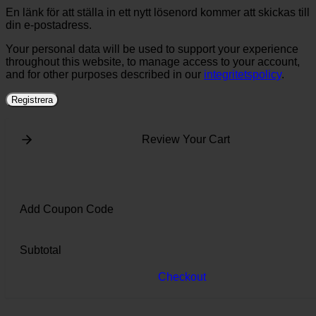
En länk för att ställa in ett nytt lösenord kommer att skickas till
din e-postadress.
Your personal data will be used to support your experience
throughout this website, to manage access to your account,
and for other purposes described in our
integritetspolicy
.
Registrera
Review Your Cart
Add Coupon Code
Subtotal
Checkout