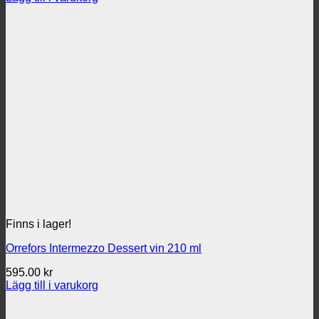
priset
priset
var:
är:
795.00 kr.
495.00 kr.
Finns i lager!
Orrefors Intermezzo Dessert vin 210 ml
595.00
kr
Lägg till i varukorg