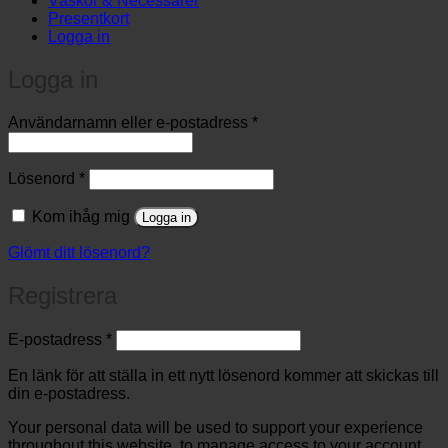
Väskor & Necessärer
Presentkort
Logga in
Logga in
Obligatoriskt
Användarnamn eller e-postadress
*
Obligatoriskt
Lösenord
*
Kom ihåg mig
Logga in
Glömt ditt lösenord?
Registrera
Obligatoriskt
E-postadress
*
En länk för att ställa in ett nytt lösenord kommer att skickas till
din e-postadress.
Your personal data will be used to support your experience
throughout this website, to manage access to your account,