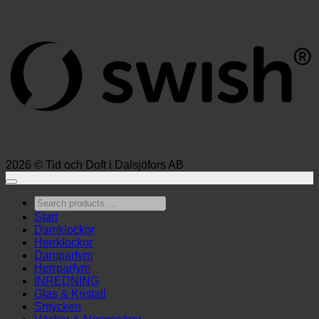
S
(
2026 © Tid och Doft i Dalsjöfors AB
Search
products
Start
…
Damklockor
Herrklockor
Damparfym
Herrparfym
INREDNING
Glas & Kristall
Smycken