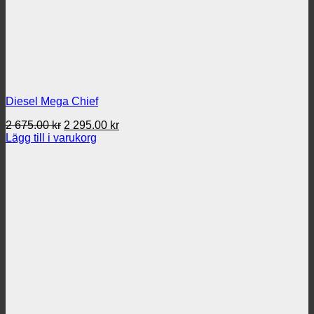
Diesel Mega Chief
Det
Det
2 675.00
kr
2 295.00
kr
ursprungliga
nuvarande
Lägg till i varukorg
priset
priset
var:
är:
2
2
675.00 kr.
295.00 kr.