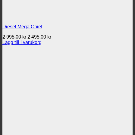
Diesel Mega Chief
Det
Det
2 995.00
kr
2 495.00
kr
ursprungliga
nuvarande
Lägg till i varukorg
priset
priset
var:
är:
2
2
995.00 kr.
495.00 kr.