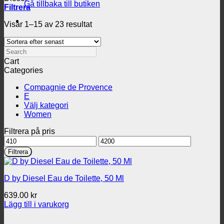
Gå tillbaka till butiken
Filtrera
Sortera
Visar 1–15 av 23 resultat
efter
senaste
Search
Cart
Categories
Compagnie de Provence
E
Välj kategori
Women
Filtrera på pris
Min
Max
pris
pris
Filtrera
D by Diesel Eau de Toilette, 50 Ml
639.00
kr
Lägg till i varukorg