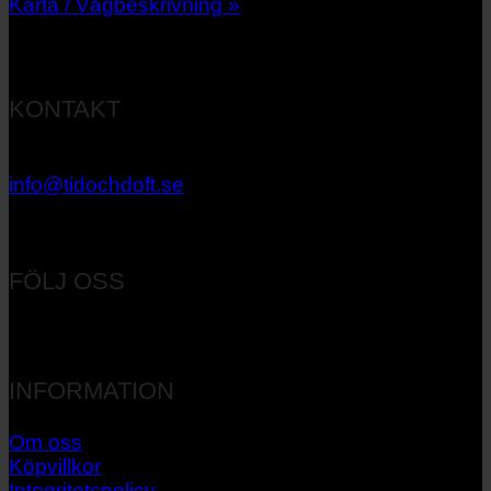
Karta / Vägbeskrivning »
KONTAKT
033 – 27 06 40
info@tidochdoft.se
Orgnr: 556537-7545
FÖLJ OSS
INFORMATION
Om oss
Köpvillkor
Integritetspolicy