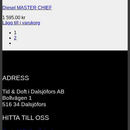
Diesel MASTER CHIEF
1 595.00
kr
Lägg till i varukorg
1
2
ADRESS
Tid & Doft i Dalsjöfors AB
Bollvägen 1
516 34 Dalsjöfors
HITTA TILL OSS