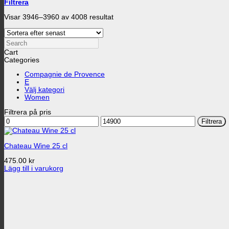
Filtrera
Sortera
Visar 3946–3960 av 4008 resultat
efter
senaste
Search
Cart
Categories
Compagnie de Provence
E
Välj kategori
Women
Filtrera på pris
Min
Max
Filtrera
pris
pris
Chateau Wine 25 cl
475.00
kr
Lägg till i varukorg