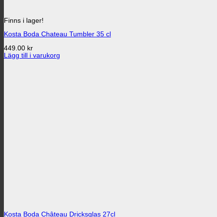
Finns i lager!
Kosta Boda Chateau Tumbler 35 cl
449.00
kr
Lägg till i varukorg
Kosta Boda Château Dricksglas 27cl