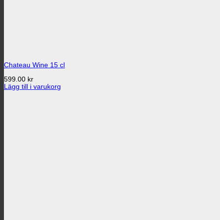
Chateau Wine 15 cl
599.00
kr
Lägg till i varukorg