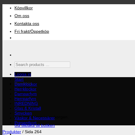
Skip
Köpvillkor
to
content
Om oss
Kontakta oss
Fri frakt/Öppetköp
Search
products
…
Logga in
Start
Varukorg
Damklockor
Herrklockor
Damparfym
Herrparfym
INREDNING
Glas & Kristall
Smycken
Inga produkter i varukorgen.
Väskor & Necessärer
Presentkort
Gå tillbaka till butiken
Produkter
/
Sida 264