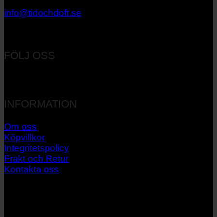
033 – 27 06 40
info@tidochdoft.se
Orgnr: 556537-7545
FÖLJ OSS
INFORMATION
Om oss
Köpvillkor
Integritetspolicy
Frakt och Retur
Kontakta oss