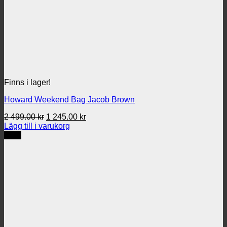
Finns i lager!
Howard Weekend Bag Jacob Brown
Det
Det
2 499.00
kr
1 245.00
kr
ursprungliga
nuvarande
Lägg till i varukorg
priset
priset
REA
var:
är:
2
1
499.00 kr.
245.00 kr.