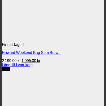
Finns i lager!
Howard Weekend Bag Sam Brown
Det
Det
2 199.00
kr
1 095.00
kr
ursprungliga
nuvarande
Lägg till i varukorg
priset
priset
REA
var:
är:
2
1
199.00 kr.
095.00 kr.