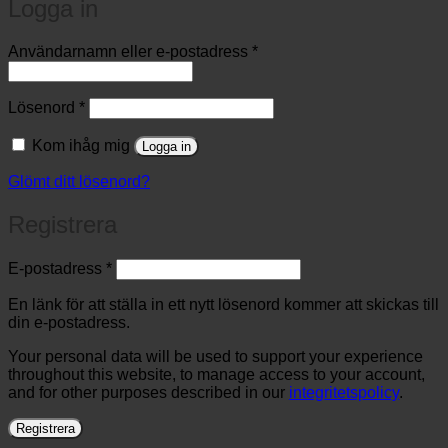
Logga in
Obligatoriskt
Användarnamn eller e-postadress
*
Obligatoriskt
Lösenord
*
Kom ihåg mig
Logga in
Glömt ditt lösenord?
Registrera
Obligatoriskt
E-postadress
*
En länk för att ställa in ett nytt lösenord kommer att skickas till
din e-postadress.
Your personal data will be used to support your experience
throughout this website, to manage access to your account,
and for other purposes described in our
integritetspolicy
.
Registrera