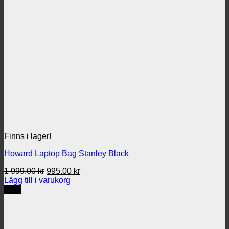
Finns i lager!
Howard Laptop Bag Stanley Black
Det
Det
1 999.00
kr
995.00
kr
ursprungliga
nuvarande
Lägg till i varukorg
priset
priset
REA
var:
är:
1
995.00 kr.
999.00 kr.