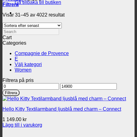
Gå tillbaka till butiken
Filtrera
Sortera
Visar 31–45 av 4022 resultat
efter
senaste
Search
Cart
Categories
Compagnie de Provence
E
Välj kategori
Women
Filtrera på pris
Min
Max
pris
pris
Filtrera
Hello Kitty Textilarmband ljusblå med charm – Connect
1 149.00
kr
Lägg till i varukorg