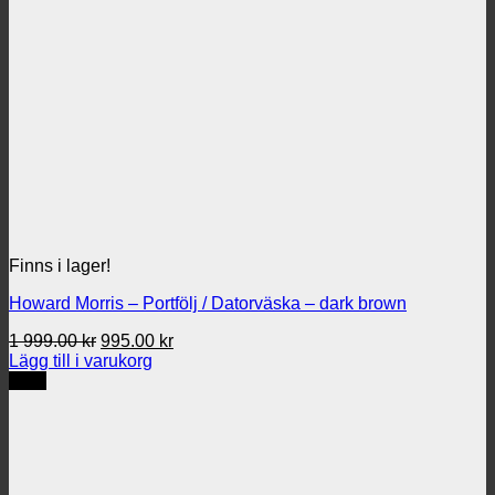
Finns i lager!
Howard Morris – Portfölj / Datorväska – dark brown
Det
Det
1 999.00
kr
995.00
kr
ursprungliga
nuvarande
Lägg till i varukorg
priset
priset
REA
var:
är:
1
995.00 kr.
999.00 kr.