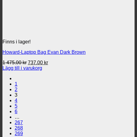
Finns i lager!
Howard-Laptop Bag Evan Dark Brown
Det
Det
1 475.00
kr
737.00
kr
ursprungliga
nuvarande
Lägg till i varukorg
priset
priset
var:
är:
1
1
737.00 kr.
2
475.00 kr.
3
4
5
6
…
267
268
269