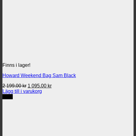
Finns i lager!
Howard Weekend Bag Sam Black
Det
Det
2 199.00
kr
1 095.00
kr
ursprungliga
nuvarande
Lägg till i varukorg
priset
priset
REA
var:
är:
2
1
199.00 kr.
095.00 kr.