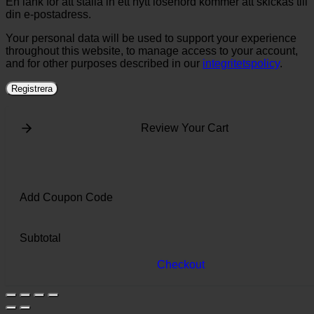
En länk för att ställa in ett nytt lösenord kommer att skickas till
din e-postadress.
Your personal data will be used to support your experience
throughout this website, to manage access to your account,
and for other purposes described in our
integritetspolicy
.
Registrera
Review Your Cart
Add Coupon Code
Subtotal
Checkout