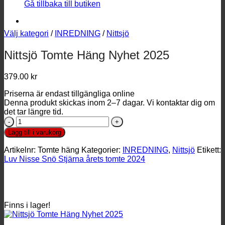
Gå tillbaka till butiken
Välj kategori
/
INREDNING
/
Nittsjö
Nittsjö Tomte Häng Nyhet 2025
379.00
kr
Priserna är endast tillgängliga online
Denna produkt skickas inom 2–7 dagar. Vi kontaktar dig om
det tar längre tid.
Nittsjö
Tomte
Lägg till i varukorg
Häng
Nyhet
Artikelnr:
Tomte häng
Kategorier:
INREDNING
,
Nittsjö
Etikett:
2025
Luv Nisse Snö Stjärna årets tomte 2024
mängd
Finns i lager!