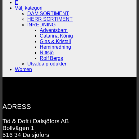
E
Välj kategori
DAM SORTIMENT
HERR SORTIMENT
INREDNING
Adventsbarn
Catarina König
Glas & Kristall
Heminredning
Nittsjö
Rolf Bergs
Utvalda produkter
Women
ADRESS
Tid & Doft i Dalsjöfors AB
Bollvägen 1
516 34 Dalsjöfors