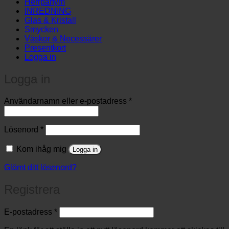
Herrparfym
INREDNING
Glas & Kristall
Smycken
Väskor & Necessärer
Presentkort
Logga in
Logga in
Obligatoriskt
Användarnamn eller e-postadress
*
Obligatoriskt
Lösenord
*
Kom ihåg mig
Logga in
Glömt ditt lösenord?
Registrera
Obligatoriskt
E-postadress
*