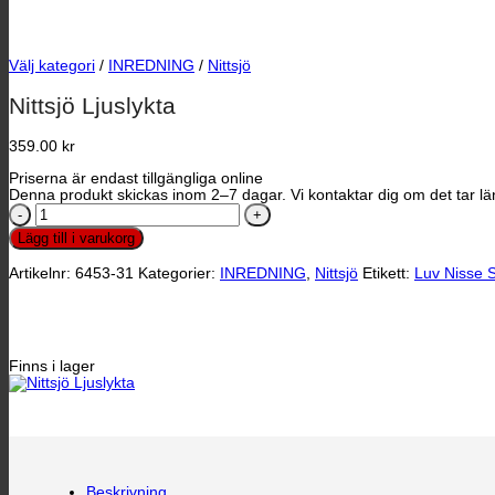
Välj kategori
/
INREDNING
/
Nittsjö
Nittsjö Ljuslykta
359.00
kr
Priserna är endast tillgängliga online
Denna produkt skickas inom 2–7 dagar. Vi kontaktar dig om det tar län
Nittsjö
Ljuslykta
Lägg till i varukorg
mängd
Artikelnr:
6453-31
Kategorier:
INREDNING
,
Nittsjö
Etikett:
Luv Nisse S
Finns i lager
Beskrivning