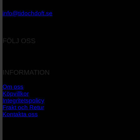
033 – 27 06 40
info@tidochdoft.se
Orgnr: 556537-7545
FÖLJ OSS
INFORMATION
Om oss
Köpvillkor
Integritetspolicy
Frakt och Retur
Kontakta oss