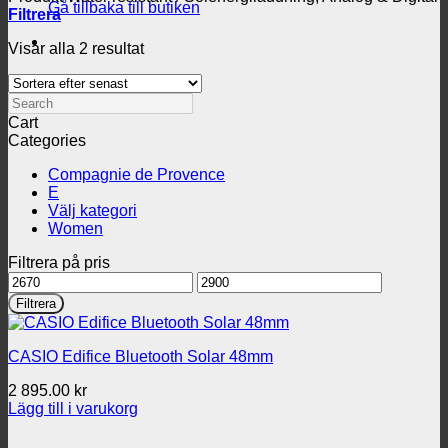
Gå tillbaka till butiken
Filtrera
Sortera
Visar alla 2 resultat
efter
senaste
Search
Cart
Categories
Compagnie de Provence
E
Välj kategori
Women
Filtrera på pris
Min
Max
pris
pris
Filtrera
CASIO Edifice Bluetooth Solar 48mm
2 895.00
kr
Lägg till i varukorg