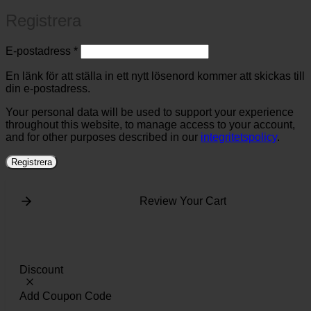
Registrera
Obligatoriskt
E-postadress
*
En länk för att ställa in ett nytt lösenord kommer att skickas till
din e-postadress.
Your personal data will be used to support your experience
throughout this website, to manage access to your account,
and for other purposes described in our
integritetspolicy
.
Registrera
Review Your Cart
Discount
Add Coupon Code