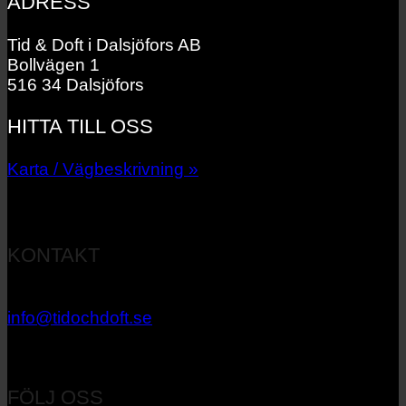
ADRESS
Tid & Doft i Dalsjöfors AB
Bollvägen 1
516 34 Dalsjöfors
HITTA TILL OSS
Karta / Vägbeskrivning »
KONTAKT
033 – 27 06 40
info@tidochdoft.se
Orgnr: 556537-7545
FÖLJ OSS