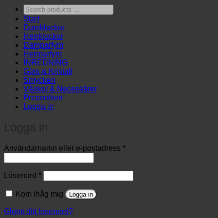
Search
products
Start
…
Damklockor
Herrklockor
Damparfym
Herrparfym
INREDNING
Glas & Kristall
Smycken
Väskor & Necessärer
Presentkort
Logga in
Logga in
Obligatoriskt
Användarnamn eller e-postadress
*
Obligatoriskt
Lösenord
*
Kom ihåg mig
Logga in
Glömt ditt lösenord?