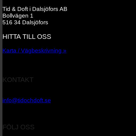
Tid & Doft i Dalsjöfors AB
Bollvägen 1
516 34 Dalsjöfors
HITTA TILL OSS
Karta / Vägbeskrivning »
KONTAKT
033 – 27 06 40
info@tidochdoft.se
Orgnr: 556537-7545
FÖLJ OSS