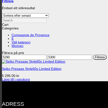
Filtrera
Endast ett sökresultat
Search
Cart
Categories
Compagnie de Provence
E
Välj kategori
Women
Filtrera på pris
Min
Max
Filtrera
pris
pris
Seiko Presage Style60s Limited Edition
5 295.00
kr
Lägg till i varukorg
ADRESS