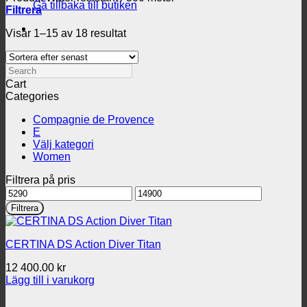
Gå tillbaka till butiken
Filtrera
Sortera
Visar 1–15 av 18 resultat
efter
senaste
Search
Cart
Categories
Compagnie de Provence
E
Välj kategori
Women
Filtrera på pris
Min
Max
pris
pris
Filtrera
CERTINA DS Action Diver Titan
12 400.00
kr
Lägg till i varukorg