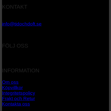
KONTAKT
033 – 27 06 40
info@tidochdoft.se
Orgnr: 556537-7545
FÖLJ OSS
INFORMATION
Om oss
Köpvillkor
Integritetspolicy
Frakt och Retur
Kontakta oss