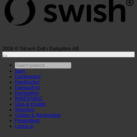
2026 © Tid och Doft i Dalsjöfors AB
Search
products
Start
…
Damklockor
Herrklockor
Damparfym
Herrparfym
INREDNING
Glas & Kristall
Smycken
Väskor & Necessärer
Presentkort
Logga in