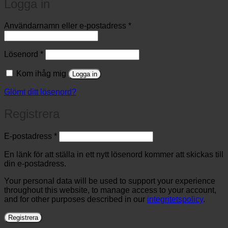
Logga in
Obligatoriskt
Användarnamn eller e-postadress
*
Obligatoriskt
Lösenord
*
Kom ihåg mig
Logga in
Glömt ditt lösenord?
Registrera
Obligatoriskt
E-postadress
*
En länk för att ställa in ett nytt lösenord kommer att skickas till
din e-postadress.
Your personal data will be used to support your experience
throughout this website, to manage access to your account,
and for other purposes described in our
integritetspolicy
.
Registrera