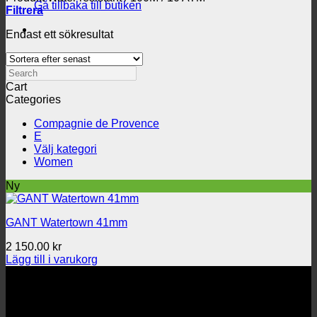
Gå tillbaka till butiken
Filtrera
Endast ett sökresultat
Search
Cart
Categories
Compagnie de Provence
E
Välj kategori
Women
Ny
GANT Watertown 41mm
2 150.00
kr
Lägg till i varukorg