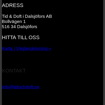
ADRESS
Tid & Doft i Dalsjöfors AB
Bollvägen 1
516 34 Dalsjöfors
HITTA TILL OSS
Karta / Vägbeskrivning »
KONTAKT
033 – 27 06 40
info@tidochdoft.se
Orgnr: 556537-7545