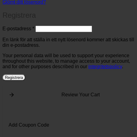
Glömt ditt lösenord?
Registrera
Obligatoriskt
E-postadress
*
En länk för att ställa in ett nytt lösenord kommer att skickas till
din e-postadress.
Your personal data will be used to support your experience
throughout this website, to manage access to your account,
and for other purposes described in our
integritetspolicy
.
Registrera
Review Your Cart
Add Coupon Code