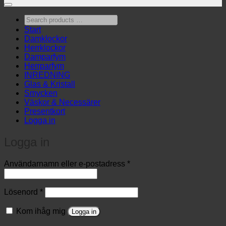
Search
products
Start
…
Damklockor
Herrklockor
Damparfym
Herrparfym
INREDNING
Glas & Kristall
Smycken
Väskor & Necessärer
Presentkort
Logga in
Logga in
Obligatoriskt
Användarnamn eller e-postadress
*
Obligatoriskt
Lösenord
*
Kom ihåg mig
Logga in