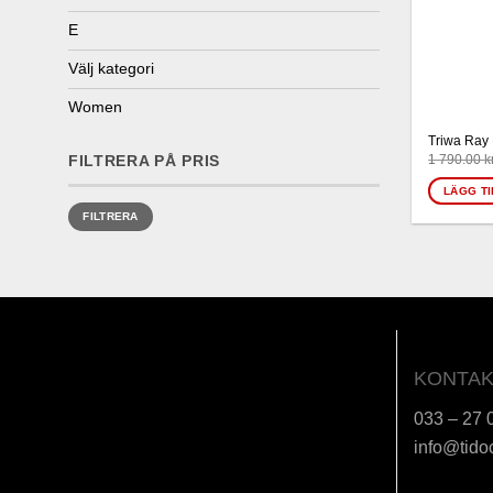
E
Välj kategori
Women
Triwa Ray
1 790.00
k
FILTRERA PÅ PRIS
LÄGG TI
Min
Max
FILTRERA
pris
pris
KONTAK
033 – 27 
info@tido