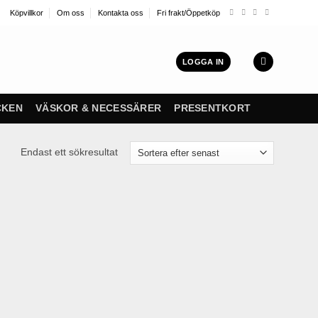
Köpvillkor
Om oss
Kontakta oss
Fri frakt/Öppetköp
LOGGA IN
CKEN
VÄSKOR & NECESSÄRER
PRESENTKORT
Endast ett sökresultat