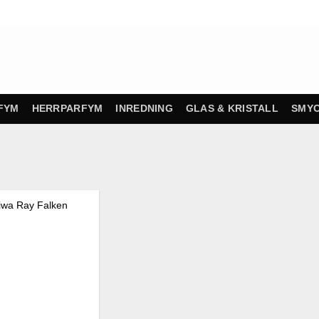
FYM
HERRPARFYM
INREDNING
GLAS & KRISTALL
SMY
Finns i lager!