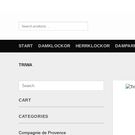
Skip
to
content
Search
products
…
START
DAMKLOCKOR
HERRKLOCKOR
DAMPAR
TRIWA
REA
Search
CART
CATEGORIES
Compagnie de Provence