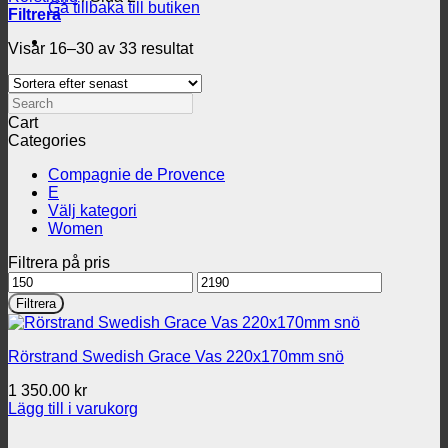
Gå tillbaka till butiken
Filtrera
Sortera
Visar 16–30 av 33 resultat
efter
senaste
Search
Cart
Categories
Compagnie de Provence
E
Välj kategori
Women
Filtrera på pris
Min
Max
pris
pris
Filtrera
Rörstrand Swedish Grace Vas 220x170mm snö
1 350.00
kr
Lägg till i varukorg