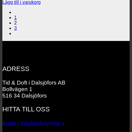
Lägg till i varukorg
1
2
3
ADRESS
Tid & Doft i Dalsjöfors AB
Bollvägen 1
516 34 Dalsjöfors
HITTA TILL OSS
Karta / Vägbeskrivning »