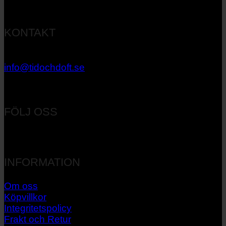
KONTAKT
033 – 27 06 40
info@tidochdoft.se
Orgnr: 556537-7545
FÖLJ OSS
INFORMATION
Om oss
Köpvillkor
Integritetspolicy
Frakt och Retur