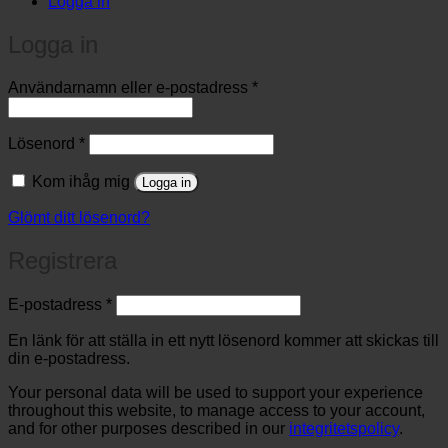
Logga in
Logga in
Obligatoriskt
Användarnamn eller e-postadress
*
Obligatoriskt
Lösenord
*
Kom ihåg mig
Logga in
Glömt ditt lösenord?
Registrera
Obligatoriskt
E-postadress
*
En länk för att ställa in ett nytt lösenord kommer att skickas till
din e-postadress.
Your personal data will be used to support your experience
throughout this website, to manage access to your account,
and for other purposes described in our
integritetspolicy
.