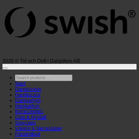
2026 © Tid och Doft i Dalsjöfors AB
Search
products
Start
…
Damklockor
Herrklockor
Damparfym
Herrparfym
INREDNING
Glas & Kristall
Smycken
Väskor & Necessärer
Presentkort