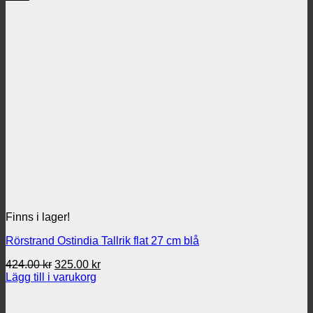
Finns i lager!
Rörstrand Ostindia Tallrik flat 27 cm blå
Det
Det
424.00
kr
325.00
kr
ursprungliga
nuvarande
Lägg till i varukorg
priset
priset
var:
är: