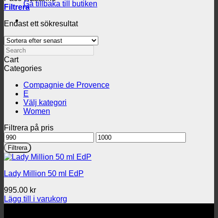
Gå tillbaka till butiken
Filtrera
Endast ett sökresultat
Search
Cart
Categories
Compagnie de Provence
E
Välj kategori
Women
Filtrera på pris
Min
Max
pris
pris
Filtrera
Lady Million 50 ml EdP
995.00
kr
Lägg till i varukorg