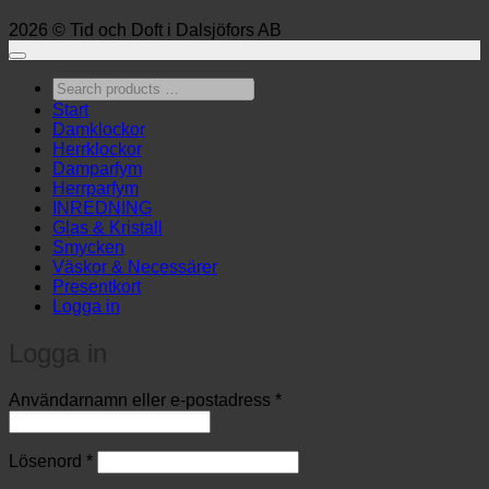
2026 © Tid och Doft i Dalsjöfors AB
Search
products
Start
…
Damklockor
Herrklockor
Damparfym
Herrparfym
INREDNING
Glas & Kristall
Smycken
Väskor & Necessärer
Presentkort
Logga in
Logga in
Obligatoriskt
Användarnamn eller e-postadress
*
Obligatoriskt
Lösenord
*