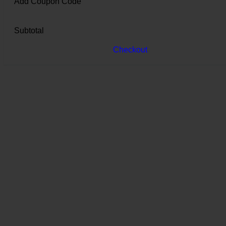
Add Coupon Code
Subtotal
Checkout