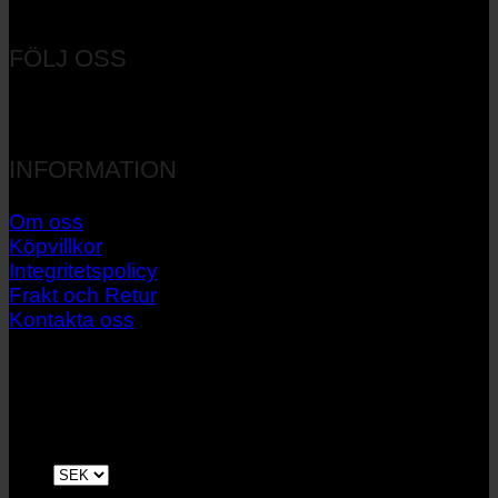
Orgnr: 556537-7545
FÖLJ OSS
INFORMATION
Om oss
Köpvillkor
Integritetspolicy
Frakt och Retur
Kontakta oss