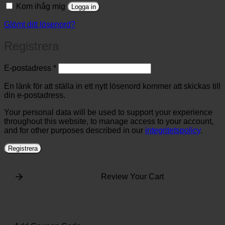
Kom ihåg mig
Logga in
Glömt ditt lösenord?
Registrera
Obligatoriskt
E-postadress
*
En länk för att ställa in ett nytt lösenord kommer att skickas till
din e-postadress.
Your personal data will be used to support your experience
throughout this website, to manage access to your account,
and for other purposes described in our
integritetspolicy
.
Registrera
Review Your Cart