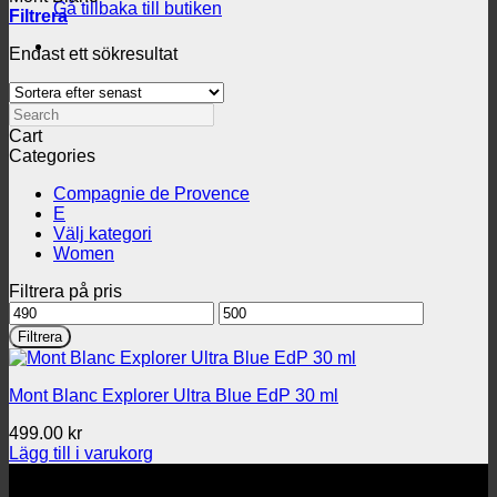
Gå tillbaka till butiken
Filtrera
Endast ett sökresultat
Search
Cart
Categories
Compagnie de Provence
E
Välj kategori
Women
Filtrera på pris
Min
Max
pris
pris
Filtrera
Mont Blanc Explorer Ultra Blue EdP 30 ml
499.00
kr
Lägg till i varukorg