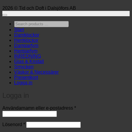
2026 © Tid och Doft i Dalsjöfors AB
Search
products
Start
…
Damklockor
Herrklockor
Damparfym
Herrparfym
INREDNING
Glas & Kristall
Smycken
Väskor & Necessärer
Presentkort
Logga in
Logga in
Obligatoriskt
Användarnamn eller e-postadress
*
Obligatoriskt
Lösenord
*