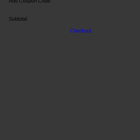
Add Coupon Code
Subtotal
Checkout