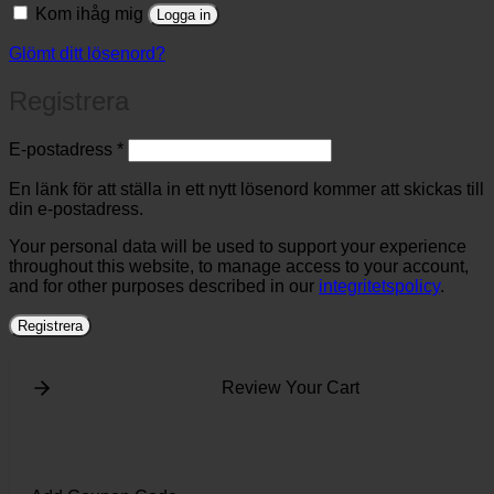
Kom ihåg mig
Logga in
Glömt ditt lösenord?
Registrera
Obligatoriskt
E-postadress
*
En länk för att ställa in ett nytt lösenord kommer att skickas till
din e-postadress.
Your personal data will be used to support your experience
throughout this website, to manage access to your account,
and for other purposes described in our
integritetspolicy
.
Registrera
Review Your Cart