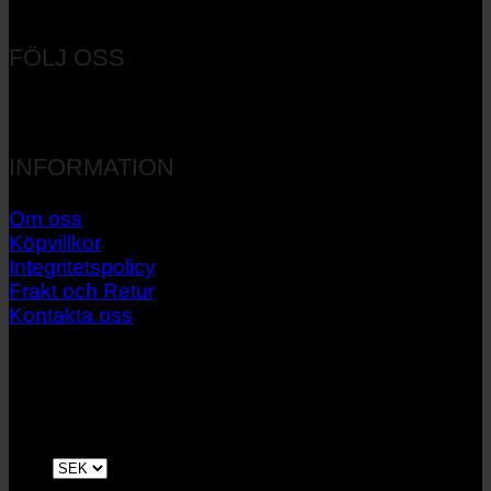
Orgnr: 556537-7545
FÖLJ OSS
INFORMATION
Om oss
Köpvillkor
Integritetspolicy
Frakt och Retur
Kontakta oss