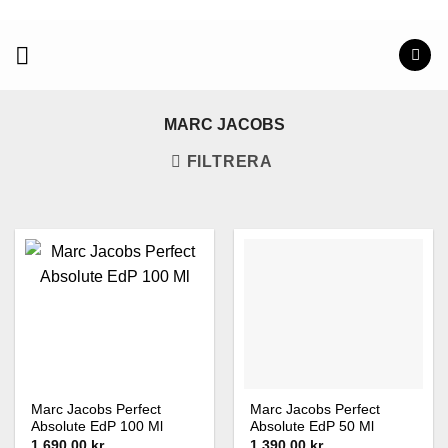
Skip
to
content
MARC JACOBS
FILTRERA
Marc Jacobs Perfect
Marc Jacobs Perfect
Absolute EdP 100 Ml
Absolute EdP 50 Ml
1 690.00
kr
1 390.00
kr