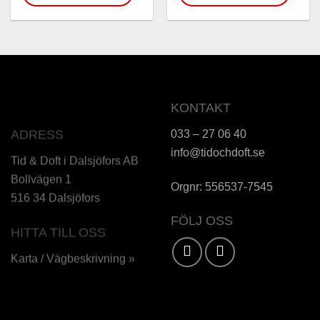
KONTAKT
033 – 27 06 40
ADRESS
info@tidochdoft.se
Tid & Doft i Dalsjöfors AB
Bollvägen 1
Orgnr: 556537-7545
516 34 Dalsjöfors
FÖLJ OSS
HITTA TILL OSS
Karta / Vägbeskrivning »