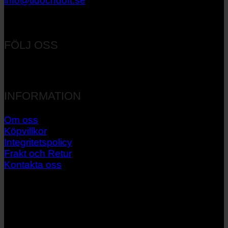
info@tidochdoft.se
Orgnr: 556537-7545
FÖLJ OSS
INFORMATION
Om oss
Köpvillkor
Integritetspolicy
Frakt och Retur
Kontakta oss