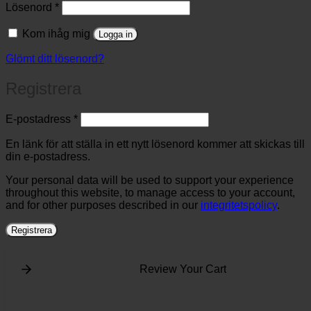
Obligatoriskt
Lösenord
*
Kom ihåg mig
Logga in
Glömt ditt lösenord?
Registrera
Obligatoriskt
E-postadress
*
En länk för att ställa in ett nytt lösenord kommer att skickas till
din e-postadress.
Your personal data will be used to support your experience
throughout this website, to manage access to your account,
and for other purposes described in our
integritetspolicy
.
Registrera
Review Your Cart