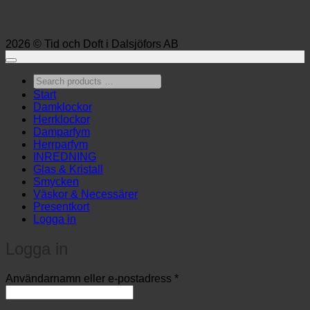
2026 © Tid och Doft i Dalsjöfors AB
Search
products
Start
…
Damklockor
Herrklockor
Damparfym
Herrparfym
INREDNING
Glas & Kristall
Smycken
Väskor & Necessärer
Presentkort
Logga in
Logga in
Obligatoriskt
Användarnamn eller e-postadress
*