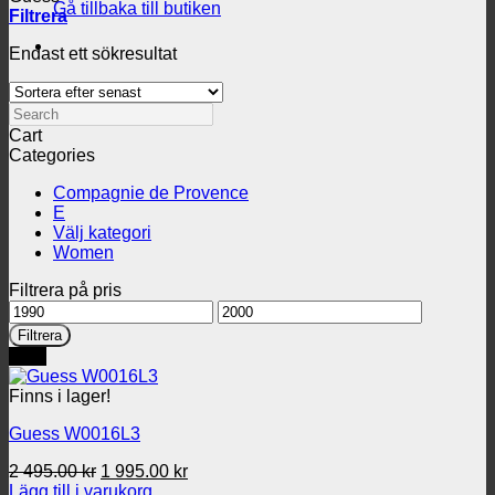
Gå tillbaka till butiken
Filtrera
Endast ett sökresultat
Search
Cart
Categories
Compagnie de Provence
E
Välj kategori
Women
Filtrera på pris
Min
Max
pris
pris
Filtrera
REA
Finns i lager!
Guess W0016L3
Det
Det
2 495.00
kr
1 995.00
kr
ursprungliga
nuvarande
Lägg till i varukorg