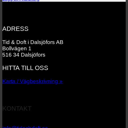
priset
priset
var:
är:
2
1
495.00 kr.
995.00 kr.
ADRESS
Tid & Doft i Dalsjöfors AB
Bollvägen 1
516 34 Dalsjöfors
HITTA TILL OSS
Karta / Vägbeskrivning »
KONTAKT
033 – 27 06 40