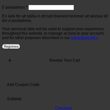
Obligatoriskt
E-postadress
*
En länk för att ställa in ett nytt lösenord kommer att skickas till
din e-postadress.
Your personal data will be used to support your experience
throughout this website, to manage access to your account,
and for other purposes described in our
integritetspolicy
.
Registrera
Review Your Cart
Add Coupon Code
Subtotal
Checkout