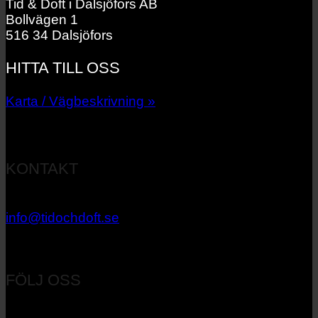
Tid & Doft i Dalsjöfors AB
Bollvägen 1
516 34 Dalsjöfors
HITTA TILL OSS
Karta / Vägbeskrivning »
KONTAKT
033 – 27 06 40
info@tidochdoft.se
Orgnr: 556537-7545
FÖLJ OSS