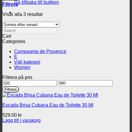
Gå tillbaka till butiken
Filtrera
Sortera
Visar alla 3 resultat
efter
senaste
Search
Cart
Categories
Compagnie de Provence
E
Välj kategori
Women
Filtrera på pris
Min
Max
pris
pris
Filtrera
Escada Brisa Cubana Eau de Toilette 30 Ml
529.00
kr
Lägg till i varukorg