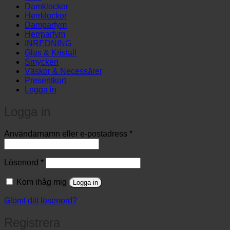
…
Damklockor
Herrklockor
Damparfym
Herrparfym
INREDNING
Glas & Kristall
Smycken
Väskor & Necessärer
Presentkort
Logga in
Logga in
Obligatoriskt
Användarnamn eller e-postadress
*
Obligatoriskt
Lösenord
*
Kom ihåg mig
Logga in
Glömt ditt lösenord?
Registrera