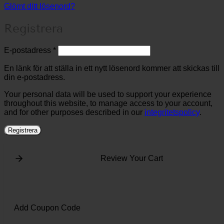
Glömt ditt lösenord?
Registrera
Obligatoriskt
E-postadress
*
En länk för att ställa in ett nytt lösenord kommer att skickas till
din e-postadress.
Your personal data will be used to support your experience
throughout this website, to manage access to your account,
and for other purposes described in our
integritetspolicy
.
Registrera
Review Your Cart
Add Coupon Code