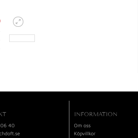
KT
INFORMATION
 06 40
Om oss
chdoft.se
Köpvillkor