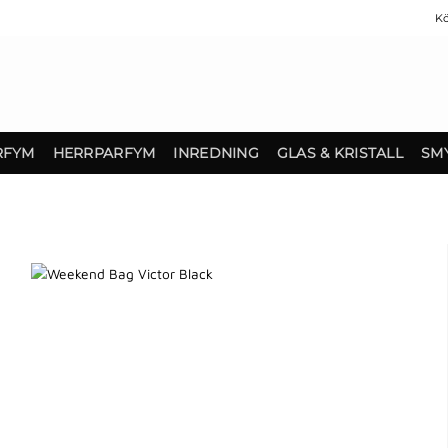
Kö
RFYM
HERRPARFYM
INREDNING
GLAS & KRISTALL
SM