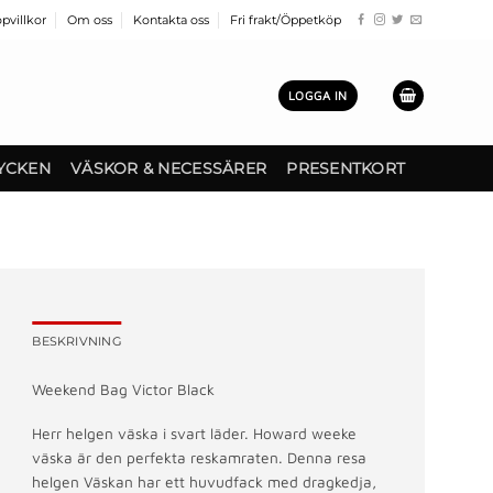
pvillkor
Om oss
Kontakta oss
Fri frakt/Öppetköp
LOGGA IN
YCKEN
VÄSKOR & NECESSÄRER
PRESENTKORT
BESKRIVNING
Weekend Bag Victor Black
Herr helgen väska i svart läder. Howard weeke
väska är den perfekta reskamraten. Denna resa
helgen Väskan har ett huvudfack med dragkedja,