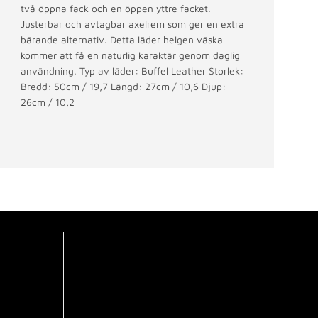
två öppna fack och en öppen yttre facket.
Justerbar och avtagbar axelrem som ger en extra
bärande alternativ. Detta läder helgen väska
kommer att få en naturlig karaktär genom daglig
användning. Typ av läder: Buffel Leather Storlek:
Bredd: 50cm / 19,7 Längd: 27cm / 10,6 Djup:
26cm / 10,2