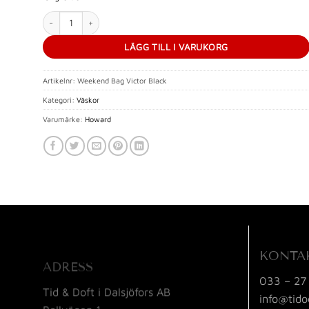
Weekend Bag Victor Black mängd
LÄGG TILL I VARUKORG
Artikelnr:
Weekend Bag Victor Black
Kategori:
Väskor
Varumärke:
Howard
KONTA
ADRESS
033 – 27
Tid & Doft i Dalsjöfors AB
info@tido