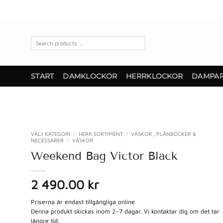
Skip
to
content
Search
products
…
START
DAMKLOCKOR
HERRKLOCKOR
DAMPA
VÄLJ KATEGORI
/
HERR SORTIMENT
/
VÄSKOR , PLÅNBÖCKER &
NECESSÄRER
/
VÄSKOR
Weekend Bag Victor Black
2 490.00 kr
Priserna är endast tillgängliga online
Denna produkt skickas inom 2–7 dagar. Vi kontaktar dig om det tar
längre tid.