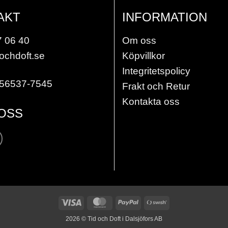
AKT
INFORMATION
7 06 40
Om oss
ochdoft.se
Köpvillkor
Integritetspolicy
556537-7545
Frakt och Retur
Kontakta oss
 OSS
Visa
MasterCard
PayPal
Swish
(SE)
2026 © Tid och Doft i Dalsjöfors AB