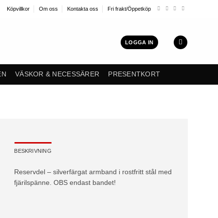
Köpvillkor
Om oss
Kontakta oss
Fri frakt/Öppetköp
LOGGA IN
EN
VÄSKOR & NECESSÄRER
PRESENTKORT
BESKRIVNING
Reservdel – silverfärgat armband i rostfritt stål med
fjärilspänne. OBS endast bandet!