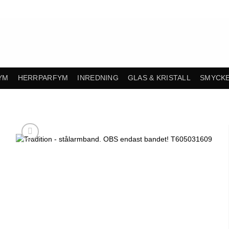
YM
HERRPARFYM
INREDNING
GLAS & KRISTALL
SMYCK