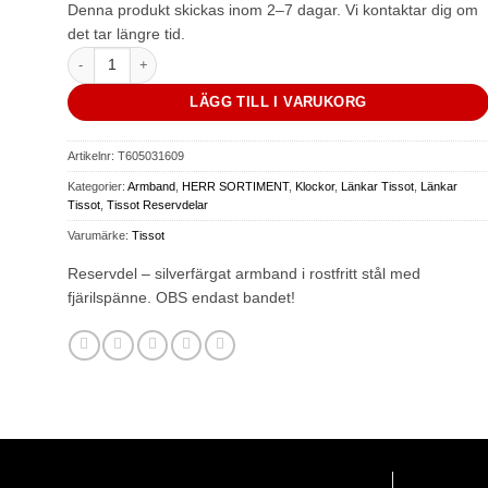
Denna produkt skickas inom 2–7 dagar. Vi kontaktar dig om
det tar längre tid.
Tradition - stålarmband. OBS endast bandet! T605031609 mängd
LÄGG TILL I VARUKORG
Artikelnr:
T605031609
Kategorier:
Armband
,
HERR SORTIMENT
,
Klockor
,
Länkar Tissot
,
Länkar
Tissot
,
Tissot Reservdelar
Varumärke:
Tissot
Reservdel – silverfärgat armband i rostfritt stål med
fjärilspänne. OBS endast bandet!