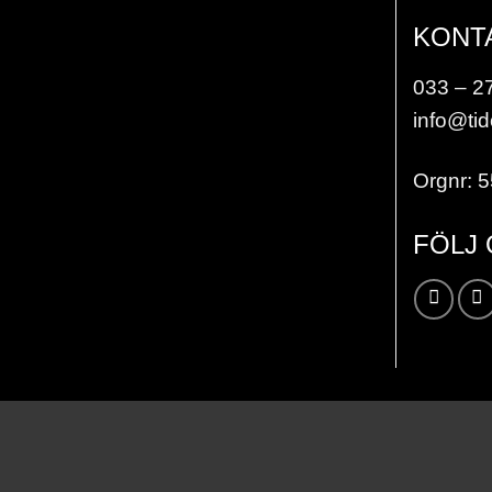
KONT
033 – 2
info@tid
Orgnr: 
FÖLJ
Karta / Vägbeskrivning »