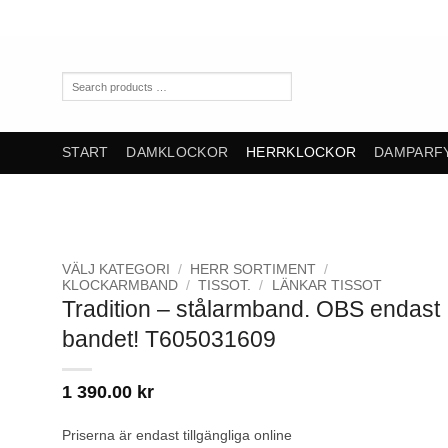
Skip
to
content
Search
products
…
START
DAMKLOCKOR
HERRKLOCKOR
DAMPARF
VÄLJ KATEGORI
/
HERR SORTIMENT
/
KLOCKARMBAND
/
TISSOT.
/
LÄNKAR TISSOT
Tradition – stålarmband. OBS endast
bandet! T605031609
1 390.00
kr
Priserna är endast tillgängliga online