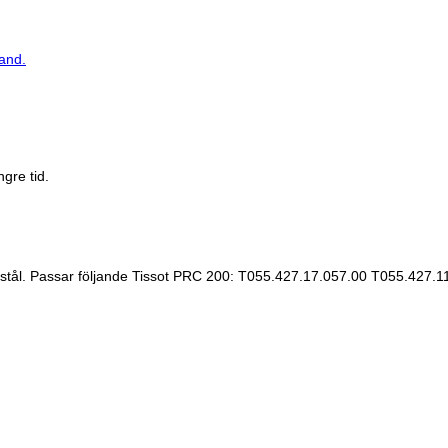
and.
gre tid.
 stål. Passar följande Tissot PRC 200: T055.427.17.057.00 T055.427.1