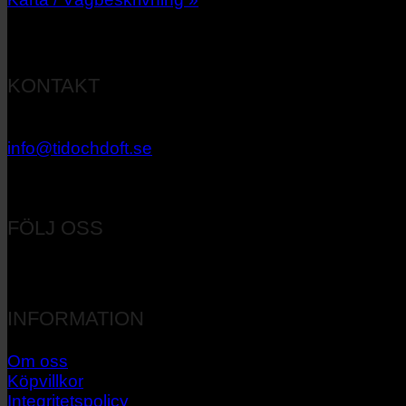
KONTAKT
033 – 27 06 40
info@tidochdoft.se
Orgnr: 556537-7545
FÖLJ OSS
INFORMATION
Om oss
Köpvillkor
Integritetspolicy