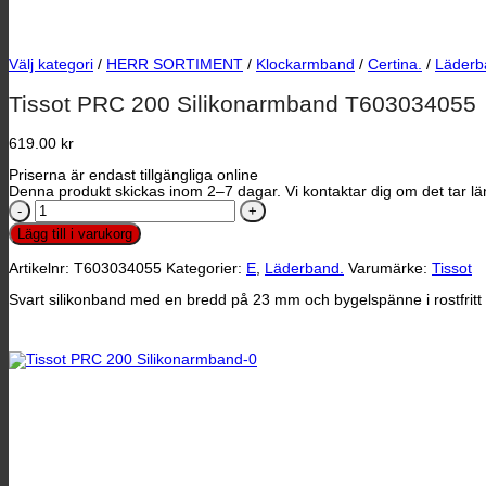
Välj kategori
/
HERR SORTIMENT
/
Klockarmband
/
Certina.
/
Läderb
Tissot PRC 200 Silikonarmband T603034055
619.00
kr
Priserna är endast tillgängliga online
Denna produkt skickas inom 2–7 dagar. Vi kontaktar dig om det tar län
Tissot
PRC
Lägg till i varukorg
200
Silikonarmband
Artikelnr:
T603034055
Kategorier:
E
,
Läderband.
Varumärke:
Tissot
T603034055
mängd
Svart silikonband med en bredd på 23 mm och bygelspänne i rostfritt