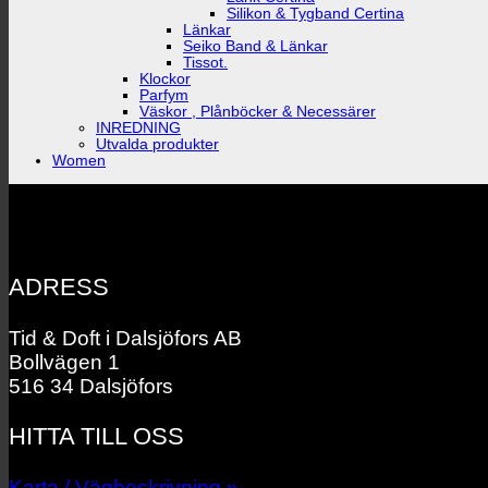
Silikon & Tygband Certina
Länkar
Seiko Band & Länkar
Tissot.
Klockor
Parfym
Väskor , Plånböcker & Necessärer
INREDNING
Utvalda produkter
Women
ADRESS
Tid & Doft i Dalsjöfors AB
Bollvägen 1
516 34 Dalsjöfors
HITTA TILL OSS
Karta / Vägbeskrivning »