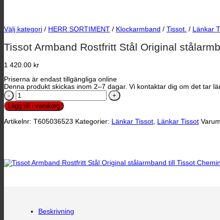
Välj kategori
/
HERR SORTIMENT
/
Klockarmband
/
Tissot.
/
Länkar T
Tissot Armband Rostfritt Stål Original stålarm
1 420.00
kr
Priserna är endast tillgängliga online
Denna produkt skickas inom 2–7 dagar. Vi kontaktar dig om det tar län
Tissot
Armband
Lägg till i varukorg
Rostfritt
Stål
Artikelnr:
T605036523
Kategorier:
Länkar Tissot
,
Länkar Tissot
Varum
Original
stålarmband
till
Tissot
Chemin
Des
Tourelles
mängd
Beskrivning