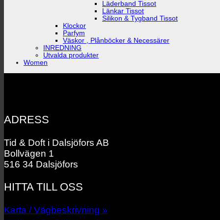
Läderband Tissot
Länkar Tissot
Silikon & Tygband Tissot
Klockor
Parfym
Väskor , Plånböcker & Necessärer
INREDNING
Utvalda produkter
Women
ADRESS
Tid & Doft i Dalsjöfors AB
Bollvägen 1
516 34 Dalsjöfors
HITTA TILL OSS
Karta / Vägbeskrivning »