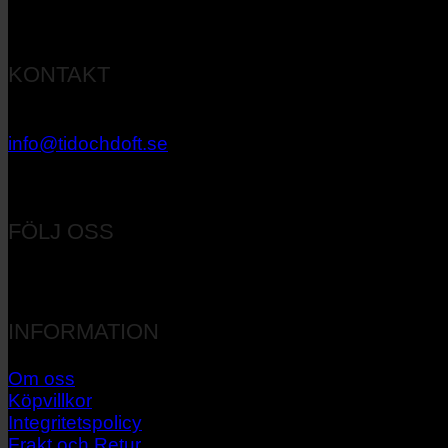
KONTAKT
033 – 27 06 40
info@tidochdoft.se
Orgnr: 556537-7545
FÖLJ OSS
INFORMATION
Om oss
Köpvillkor
Integritetspolicy
Frakt och Retur