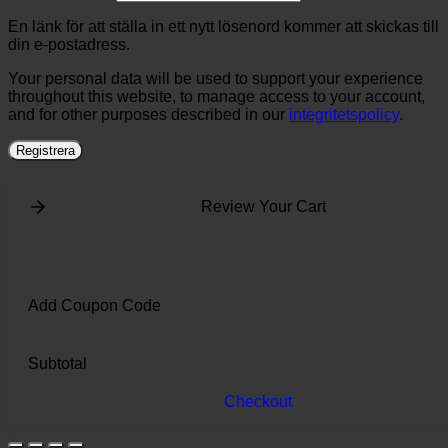
En länk för att ställa in ett nytt lösenord kommer att skickas till
din e-postadress.
Your personal data will be used to support your experience
throughout this website, to manage access to your account,
and for other purposes described in our
integritetspolicy
.
Registrera
Review Your Cart
Add Coupon Code
Subtotal
Checkout