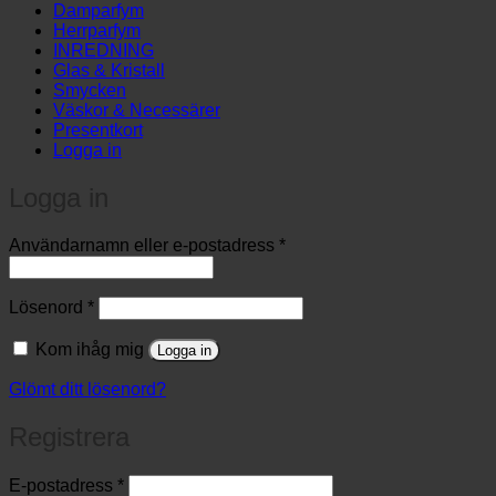
Damparfym
Herrparfym
INREDNING
Glas & Kristall
Smycken
Väskor & Necessärer
Presentkort
Logga in
Logga in
Obligatoriskt
Användarnamn eller e-postadress
*
Obligatoriskt
Lösenord
*
Kom ihåg mig
Logga in
Glömt ditt lösenord?
Registrera
Obligatoriskt
E-postadress
*