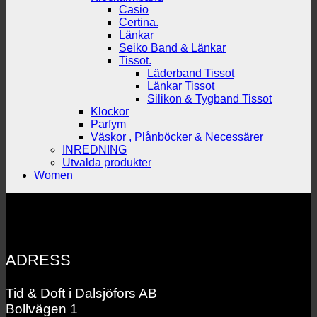
Casio
Certina.
Länkar
Seiko Band & Länkar
Tissot.
Läderband Tissot
Länkar Tissot
Silikon & Tygband Tissot
Klockor
Parfym
Väskor , Plånböcker & Necessärer
INREDNING
Utvalda produkter
Women
ADRESS
Tid & Doft i Dalsjöfors AB
Bollvägen 1