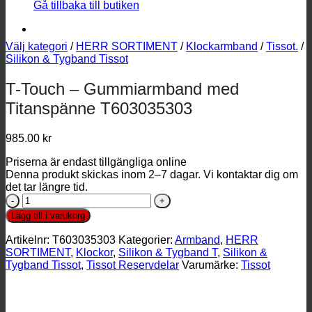
Gå tillbaka till butiken
Välj kategori
/
HERR SORTIMENT
/
Klockarmband
/
Tissot.
/
Silikon & Tygband Tissot
T-Touch – Gummiarmband med
Titanspänne T603035303
985.00
kr
Priserna är endast tillgängliga online
Denna produkt skickas inom 2–7 dagar. Vi kontaktar dig om
det tar längre tid.
T-
Touch
Lägg till i varukorg
-
Gummiarmband
Artikelnr:
T603035303
Kategorier:
Armband
,
HERR
med
SORTIMENT
,
Klockor
,
Silikon & Tygband T
,
Silikon &
Titanspänne
Tygband Tissot
,
Tissot Reservdelar
Varumärke:
Tissot
T603035303
mängd