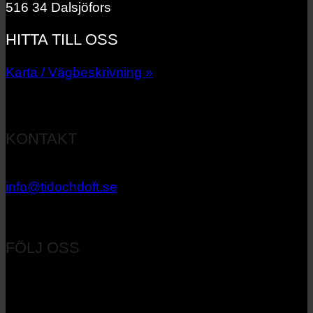
516 34 Dalsjöfors
HITTA TILL OSS
Karta / Vägbeskrivning »
KONTAKT
033 – 27 06 40
info@tidochdoft.se
Orgnr: 556537-7545
FÖLJ OSS