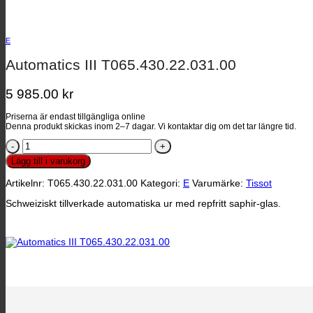
E
Automatics III T065.430.22.031.00
5 985.00
kr
Priserna är endast tillgängliga online
Denna produkt skickas inom 2–7 dagar. Vi kontaktar dig om det tar längre tid.
Automatics
III
Lägg till i varukorg
T065.430.22.031.00
mängd
Artikelnr:
T065.430.22.031.00
Kategori:
E
Varumärke:
Tissot
Schweiziskt tillverkade automatiska ur med repfritt saphir-glas.