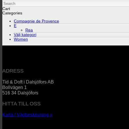
Search
Cart
Categories
Compagnie de Provence
E
Rea
Välj kategori
Women
ADRESS
Tid & Doft i Dalsjöfors AB
Bollvägen 1
516 34 Dalsjöfors
HITTA TILL OSS
Karta / Vägbeskrivning »