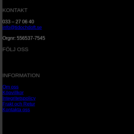
KONTAKT
033 – 27 06 40
info@tidochdoft.se
Orgnr: 556537-7545
FÖLJ OSS
INFORMATION
Om oss
Köpvillkor
Integritetspolicy
Frakt och Retur
Kontakta oss