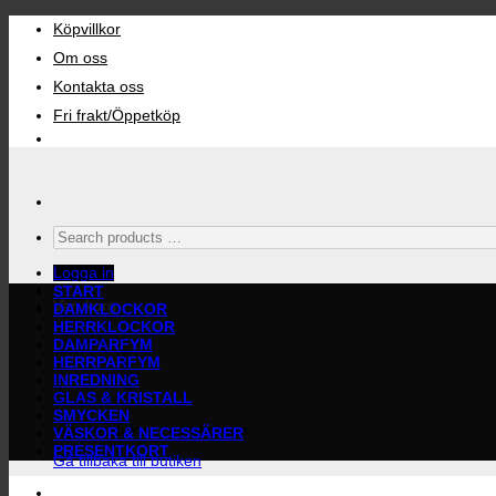
Skip
Köpvillkor
to
content
Om oss
Kontakta oss
Fri frakt/Öppetköp
Search
products
…
Logga in
START
Varukorg
DAMKLOCKOR
HERRKLOCKOR
DAMPARFYM
HERRPARFYM
INREDNING
GLAS & KRISTALL
SMYCKEN
Inga produkter i varukorgen.
VÄSKOR & NECESSÄRER
PRESENTKORT
Gå tillbaka till butiken