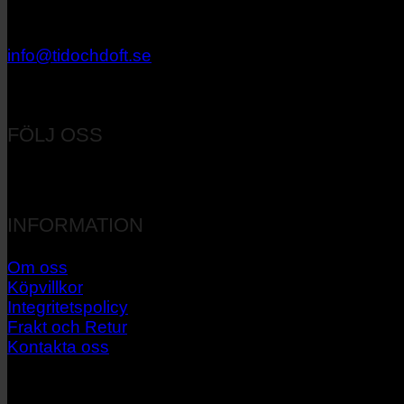
033 – 27 06 40
info@tidochdoft.se
Orgnr: 556537-7545
FÖLJ OSS
INFORMATION
Om oss
Köpvillkor
Integritetspolicy
Frakt och Retur
Kontakta oss