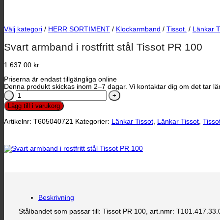
Välj kategori
/
HERR SORTIMENT
/
Klockarmband
/
Tissot.
/
Länkar T
Svart armband i rostfritt stål Tissot PR 100
1 637.00
kr
Priserna är endast tillgängliga online
Denna produkt skickas inom 2–7 dagar. Vi kontaktar dig om det tar län
Svart
armband
Lägg till i varukorg
i
rostfritt
Artikelnr:
T605040721
Kategorier:
Länkar Tissot
,
Länkar Tissot
,
Tisso
stål
Tissot
PR
100
mängd
Beskrivning
Stålbandet som passar till: Tissot PR 100, art.nmr: T101.417.33