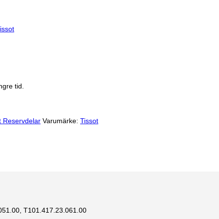
issot
gre tid.
t Reservdelar
Varumärke:
Tissot
.051.00,
T101.417.23.061.00