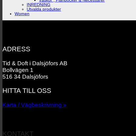
Väskor , Plånböcker & Necessärer
INREDNING
Utvalda produkter
Women
ADRESS
Tid & Doft i Dalsjöfors AB
Bollvägen 1
516 34 Dalsjöfors
HITTA TILL OSS
Karta / Vägbeskrivning »
KONTAKT