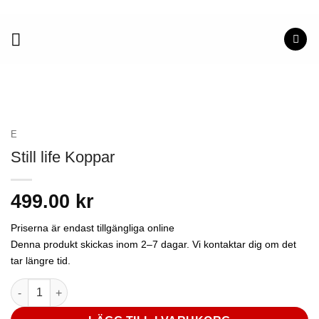
Skip
to
content
E
Still life Koppar
499.00
kr
Priserna är endast tillgängliga online
Denna produkt skickas inom 2–7 dagar. Vi kontaktar dig om det
tar längre tid.
Still life Koppar mängd