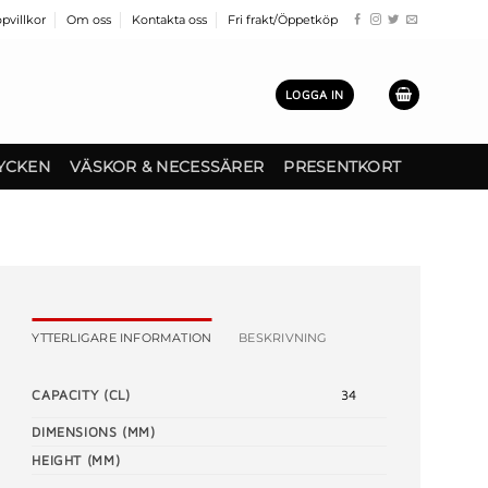
pvillkor
Om oss
Kontakta oss
Fri frakt/Öppetköp
LOGGA IN
YCKEN
VÄSKOR & NECESSÄRER
PRESENTKORT
YTTERLIGARE INFORMATION
BESKRIVNING
CAPACITY (CL)
34
DIMENSIONS (MM)
HEIGHT (MM)