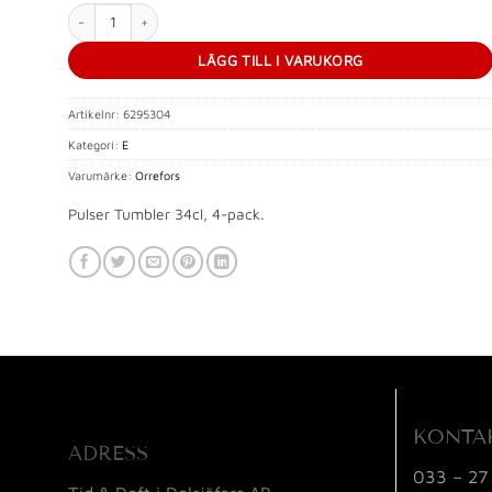
Pulse Tumbler mängd
LÄGG TILL I VARUKORG
Artikelnr:
6295304
Kategori:
E
Varumärke:
Orrefors
Pulser Tumbler 34cl, 4-pack.
KONTA
ADRESS
033 – 27