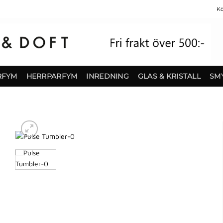
Kö
RFYM
HERRPARFYM
INREDNING
GLAS & KRISTALL
SM