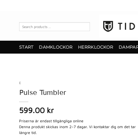
Skip
to
content
Search
products
…
START
DAMKLOCKOR
HERRKLOCKOR
DAMPA
E
Pulse Tumbler
599.00 kr
Priserna är endast tillgängliga online
Denna produkt skickas inom 2–7 dagar. Vi kontaktar dig om det tar
längre tid.