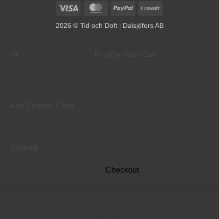
Visa
MasterCard
PayPal
Swish
(SE)
2026 © Tid och Doft i Dalsjöfors AB
Review Your Cart
Add Coupon Code
Subtotal
Checkout