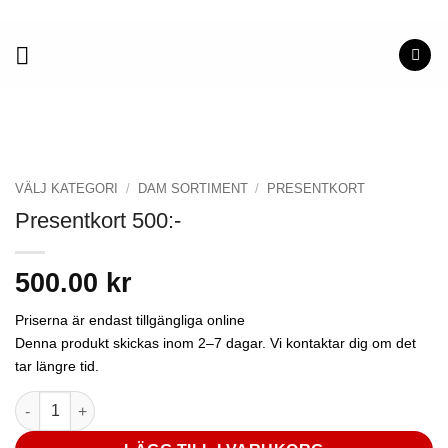
Skip
to
content
VÄLJ KATEGORI
/
DAM SORTIMENT
/
PRESENTKORT
Presentkort 500:-
500.00
kr
Priserna är endast tillgängliga online
Denna produkt skickas inom 2–7 dagar. Vi kontaktar dig om det
tar längre tid.
Presentkort 500:- mängd