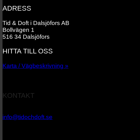
ADRESS
Tid & Doft i Dalsjöfors AB
Bollvägen 1
516 34 Dalsjöfors
HITTA TILL OSS
Karta / Vägbeskrivning »
KONTAKT
033 – 27 06 40
info@tidochdoft.se
Orgnr: 556537-7545