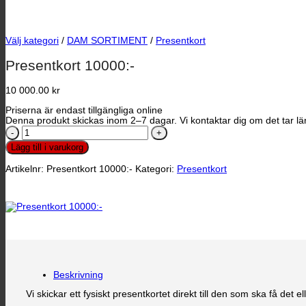
Välj kategori
/
DAM SORTIMENT
/
Presentkort
Presentkort 10000:-
10 000.00
kr
Priserna är endast tillgängliga online
Denna produkt skickas inom 2–7 dagar. Vi kontaktar dig om det tar län
Presentkort
10000:-
Lägg till i varukorg
mängd
Artikelnr:
Presentkort 10000:-
Kategori:
Presentkort
Beskrivning
Vi skickar ett fysiskt presentkortet direkt till den som ska få det ell