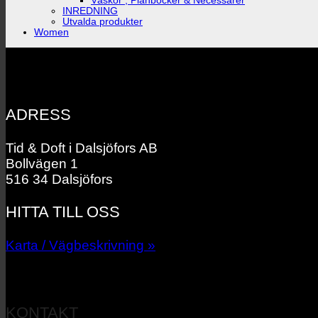
Väskor , Plånböcker & Necessärer
INREDNING
Utvalda produkter
Women
ADRESS
Tid & Doft i Dalsjöfors AB
Bollvägen 1
516 34 Dalsjöfors
HITTA TILL OSS
Karta / Vägbeskrivning »
KONTAKT