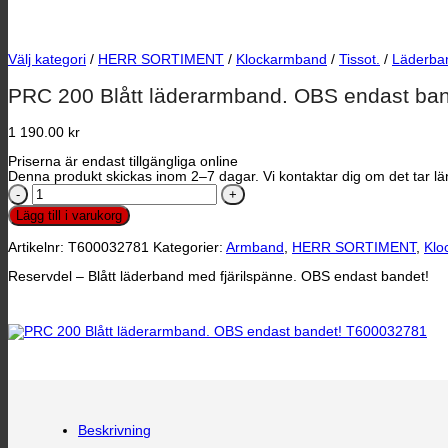
Välj kategori
/
HERR SORTIMENT
/
Klockarmband
/
Tissot.
/
Läderban
PRC 200 Blått läderarmband. OBS endast ba
1 190.00
kr
Priserna är endast tillgängliga online
Denna produkt skickas inom 2–7 dagar. Vi kontaktar dig om det tar län
PRC
200
Lägg till i varukorg
Blått
läderarmband.
Artikelnr:
T600032781
Kategorier:
Armband
,
HERR SORTIMENT
,
Klo
OBS
endast
Reservdel – Blått läderband med fjärilspänne. OBS endast bandet!
bandet!
T600032781
mängd
Beskrivning