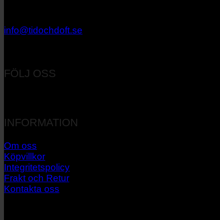
033 – 27 06 40
info@tidochdoft.se
Orgnr: 556537-7545
FÖLJ OSS
INFORMATION
Om oss
Köpvillkor
Integritetspolicy
Frakt och Retur
Kontakta oss