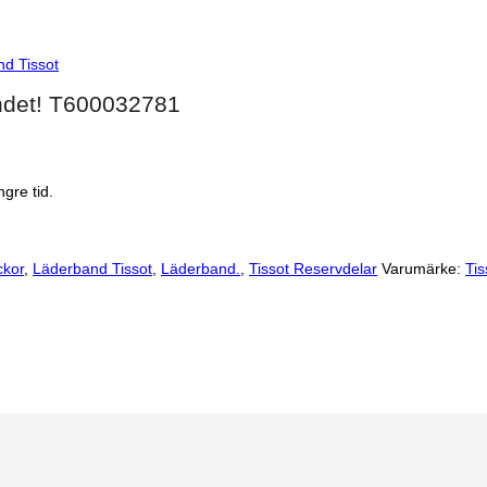
d Tissot
ndet! T600032781
gre tid.
ckor
,
Läderband Tissot
,
Läderband.
,
Tissot Reservdelar
Varumärke:
Tis