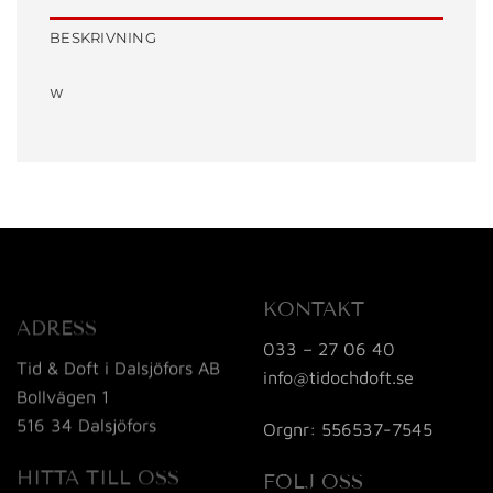
BESKRIVNING
w
KONTAKT
ADRESS
033 – 27 06 40
Tid & Doft i Dalsjöfors AB
info@tidochdoft.se
Bollvägen 1
516 34 Dalsjöfors
Orgnr: 556537-7545
HITTA TILL OSS
FÖLJ OSS