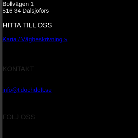
Bollvägen 1
516 34 Dalsjöfors
HITTA TILL OSS
Karta / Vägbeskrivning »
KONTAKT
033 – 27 06 40
info@tidochdoft.se
Orgnr: 556537-7545
FÖLJ OSS