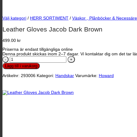
Välj kategori
/
HERR SORTIMENT
/
Väskor , Plånböcker & Necessäre
Leather Gloves Jacob Dark Brown
499.00
kr
Priserna är endast tillgängliga online
Denna produkt skickas inom 2–7 dagar. Vi kontaktar dig om det tar län
Leather
Gloves
Lägg till i varukorg
Jacob
Dark
Artikelnr:
293006
Kategori:
Handskar
Varumärke:
Howard
Brown
mängd