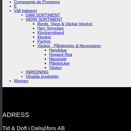
Compagnie de Provence
E
Välj kategori
DAM SORTIMENT
HERR SORTIMENT
Bords ,Vägg & Väckar klockor.
Herr Smycken
Klockarmband
Klockor
Parfym
Väskor , Plånböcker & Necessärer
Handskar
Howard Rea
Necessär
Plånböcker
Väskor
INREDNING
Utvalda produkter
Women
ADRESS
Tid & Doft i Dalsjöfors AB