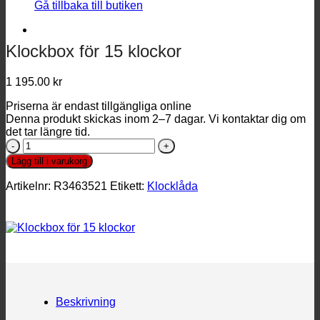
Gå tillbaka till butiken
Klockbox för 15 klockor
1 195.00
kr
Priserna är endast tillgängliga online
Denna produkt skickas inom 2–7 dagar. Vi kontaktar dig om
det tar längre tid.
Klockbox
för
Lägg till i varukorg
15
klockor
Artikelnr:
R3463521
Etikett:
Klocklåda
mängd
Beskrivning