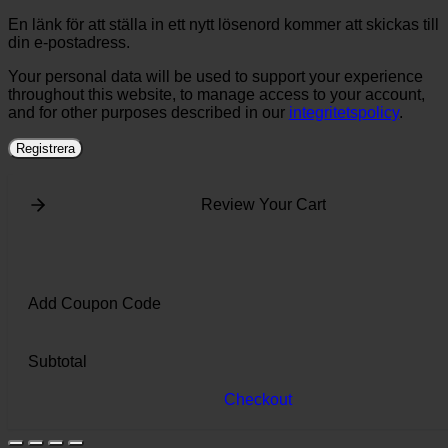
En länk för att ställa in ett nytt lösenord kommer att skickas till
din e-postadress.
Your personal data will be used to support your experience
throughout this website, to manage access to your account,
and for other purposes described in our
integritetspolicy
.
Registrera
Review Your Cart
Add Coupon Code
Subtotal
Checkout