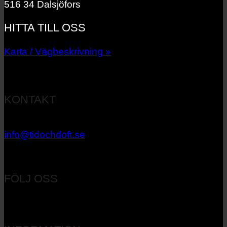
516 34 Dalsjöfors
HITTA TILL OSS
Karta / Vägbeskrivning »
KONTAKT
033 – 27 06 40
info@tidochdoft.se
Orgnr: 556537-7545
FÖLJ OSS