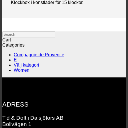
Klockbox i konstläder för 15 klockor.
Search
Cart
Categories
Compagnie de Provence
E
Välj kategori
Women
ADRESS
Tid & Doft i Dalsjöfors AB
Bollvägen 1