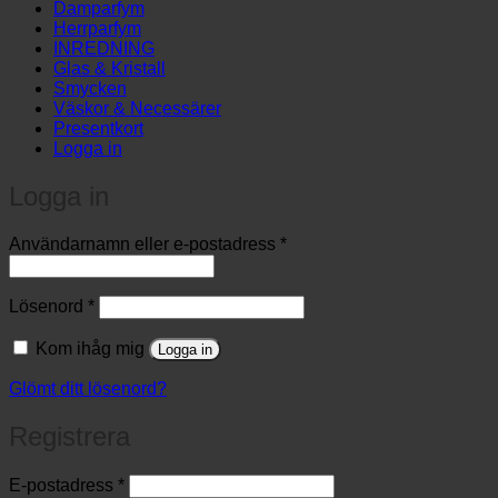
Damparfym
Herrparfym
INREDNING
Glas & Kristall
Smycken
Väskor & Necessärer
Presentkort
Logga in
Logga in
Obligatoriskt
Användarnamn eller e-postadress
*
Obligatoriskt
Lösenord
*
Kom ihåg mig
Logga in
Glömt ditt lösenord?
Registrera
Obligatoriskt
E-postadress
*