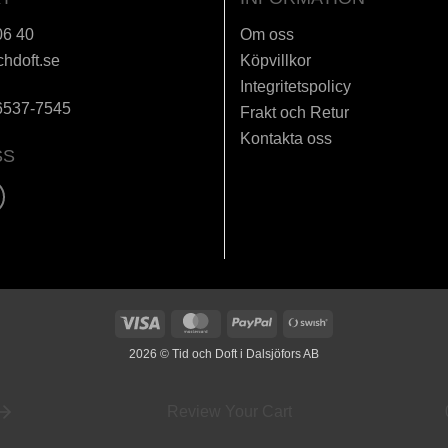
06 40
Om oss
chdoft.se
Köpvillkor
Integritetspolicy
6537-7545
Frakt och Retur
Kontakta oss
SS
Visa
MasterCard
PayPal
Swish
(SE)
2026 © Tid och Doft i Dalsjöfors AB
Review Your Cart