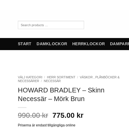
Skip
to
content
Search
products
…
START
DAMKLOCKOR
HERRKLOCKOR
DAMPAR
VÄLJ KATEGORI
/
HERR SORTIMENT
/
VÄSKOR , PLÅNBÖCKER &
NECESSÄRER
/
NECESSÄR
HOWARD BRADLEY – Skinn
Necessär – Mörk Brun
Det
Det
990.00
kr
775.00
kr
ursprungliga
nuvarande
Priserna är endast tillgängliga online