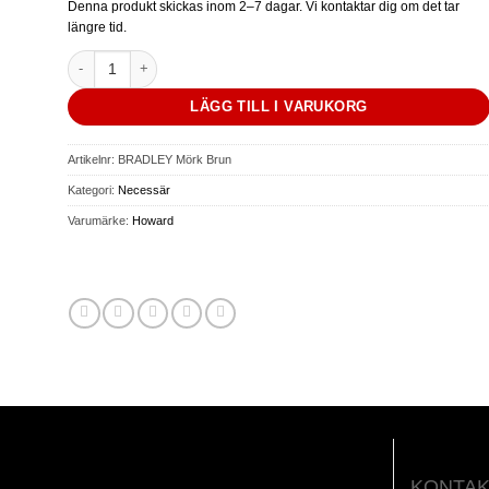
priset
priset
Denna produkt skickas inom 2–7 dagar. Vi kontaktar dig om det tar
var:
är:
längre tid.
990.00 kr.
775.00 kr.
HOWARD BRADLEY - Skinn Necessär - Mörk Brun mängd
LÄGG TILL I VARUKORG
Artikelnr:
BRADLEY Mörk Brun
Kategori:
Necessär
Varumärke:
Howard
KONTAK