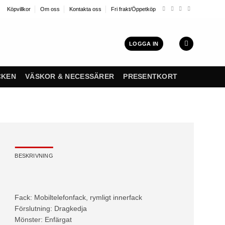
Köpvillkor
Om oss
Kontakta oss
Fri frakt/Öppetköp
LOGGA IN
CKEN
VÄSKOR & NECESSÄRER
PRESENTKORT
BESKRIVNING
Fack: Mobiltelefonfack, rymligt innerfack
Förslutning: Dragkedja
Mönster: Enfärgat