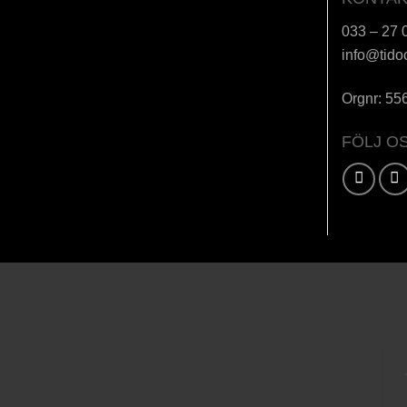
033 – 27 
info@tido
Orgnr: 55
FÖLJ O
Karta / Vägbeskrivning »