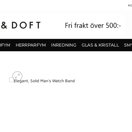
Kö
RFYM
HERRPARFYM
INREDNING
GLAS & KRISTALL
SM