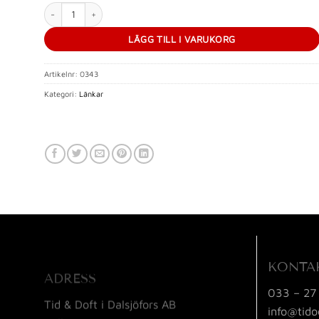
Elegant, Solid Man's Watch Band mängd
LÄGG TILL I VARUKORG
Artikelnr:
0343
Kategori:
Länkar
KONTA
ADRESS
033 – 27
Tid & Doft i Dalsjöfors AB
info@tido