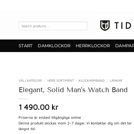
Skip
to
content
Search
products
…
START
DAMKLOCKOR
HERRKLOCKOR
DAMPA
VÄLJ KATEGORI
/
HERR SORTIMENT
/
KLOCKARMBAND
/
LÄNKAR
Elegant, Solid Man’s Watch Band
1 490.00 kr
Priserna är endast tillgängliga online
Denna produkt skickas inom 2–7 dagar. Vi kontaktar dig om det tar
längre tid.