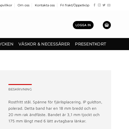
pvillkor
Om oss
Kontakta oss
Fri frakt/Öppetköp
LOGGA IN
YCKEN
VÄSKOR & NECESSÄRER
PRESENTKORT
BESKRIVNING
Rostfritt stål. Spänne för fjärilsplacering. IP guldton,
polerad. Detta band har en 18 mm bredd och en
20 mm rak ändfäste. Bandet är 3,1 mm tjockt och
175 mm långt med 6 lätt avtagbara länkar.