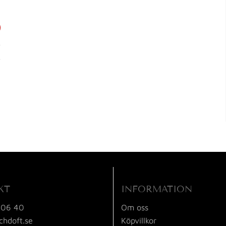
KT
INFORMATION
 06 40
Om oss
chdoft.se
Köpvillkor