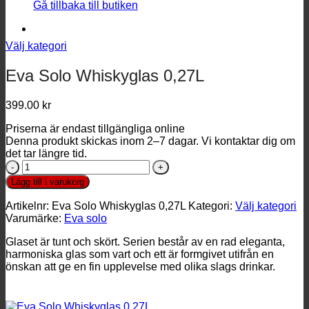
Gå tillbaka till butiken
Välj kategori
Eva Solo Whiskyglas 0,27L
399.00
kr
Priserna är endast tillgängliga online
Denna produkt skickas inom 2–7 dagar. Vi kontaktar dig om
det tar längre tid.
Eva
Solo
Lägg till i varukorg
Whiskyglas
0,27L
Artikelnr:
Eva Solo Whiskyglas 0,27L
Kategori:
Välj kategori
mängd
Varumärke:
Eva solo
Glaset är tunt och skört. Serien består av en rad eleganta,
harmoniska glas som vart och ett är formgivet utifrån en
önskan att ge en fin upplevelse med olika slags drinkar.