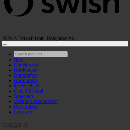
2026 © Tid och Doft i Dalsjöfors AB
Search
products
Start
…
Damklockor
Herrklockor
Damparfym
Herrparfym
INREDNING
Glas & Kristall
Smycken
Väskor & Necessärer
Presentkort
Logga in
Logga in