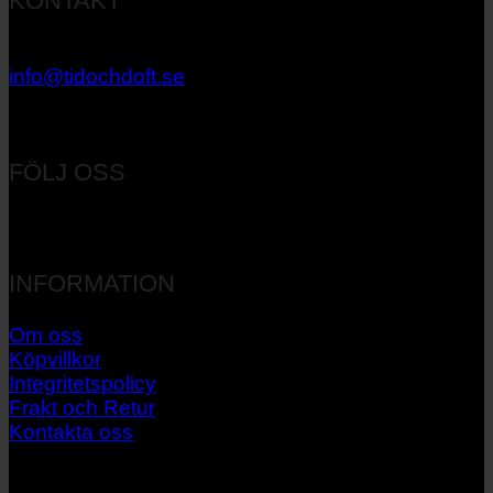
KONTAKT
033 – 27 06 40
info@tidochdoft.se
Orgnr: 556537-7545
FÖLJ OSS
INFORMATION
Om oss
Köpvillkor
Integritetspolicy
Frakt och Retur
Kontakta oss