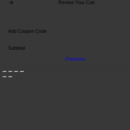
Review Your Cart
Add Coupon Code
Subtotal
Checkout