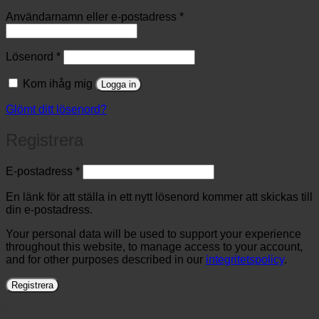
Obligatoriskt
Användarnamn eller e-postadress
*
Obligatoriskt
Lösenord
*
Kom ihåg mig
Logga in
Glömt ditt lösenord?
Registrera
Obligatoriskt
E-postadress
*
En länk för att ställa in ett nytt lösenord kommer att skickas till
din e-postadress.
Your personal data will be used to support your experience
throughout this website, to manage access to your account,
and for other purposes described in our
integritetspolicy
.
Registrera