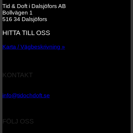
Tid & Doft i Dalsjöfors AB
Bollvägen 1
516 34 Dalsjöfors
HITTA TILL OSS
Karta / Vägbeskrivning »
KONTAKT
033 – 27 06 40
info@tidochdoft.se
Orgnr: 556537-7545
FÖLJ OSS