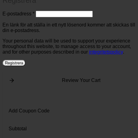
Registrera
Obligatoriskt
E-postadress
*
En länk för att ställa in ett nytt lösenord kommer att skickas till
din e-postadress.
Your personal data will be used to support your experience
throughout this website, to manage access to your account,
and for other purposes described in our
integritetspolicy
.
Registrera
Review Your Cart
Add Coupon Code
Subtotal