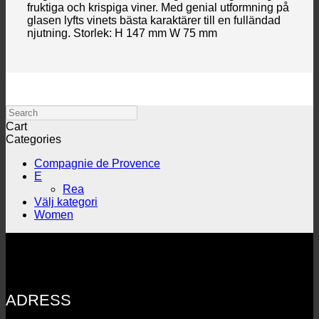
fruktiga och krispiga viner. Med genial utformning på
glasen lyfts vinets bästa karaktärer till en fulländad
njutning. Storlek: H 147 mm W 75 mm
Search
Cart
Categories
Compagnie de Provence
E
Rea
Välj kategori
Women
ADRESS