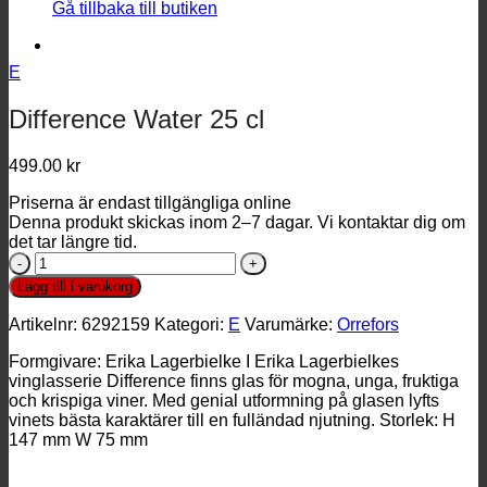
Gå tillbaka till butiken
E
Difference Water 25 cl
499.00
kr
Priserna är endast tillgängliga online
Denna produkt skickas inom 2–7 dagar. Vi kontaktar dig om
det tar längre tid.
Difference
Water
Lägg till i varukorg
25
cl
Artikelnr:
6292159
Kategori:
E
Varumärke:
Orrefors
mängd
Formgivare: Erika Lagerbielke I Erika Lagerbielkes
vinglasserie Difference finns glas för mogna, unga, fruktiga
och krispiga viner. Med genial utformning på glasen lyfts
vinets bästa karaktärer till en fulländad njutning. Storlek: H
147 mm W 75 mm