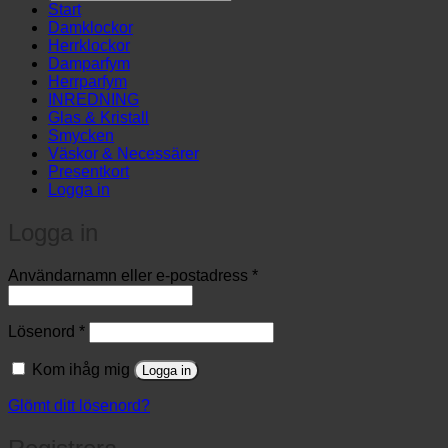
products
Start
…
Damklockor
Herrklockor
Damparfym
Herrparfym
INREDNING
Glas & Kristall
Smycken
Väskor & Necessärer
Presentkort
Logga in
Logga in
Obligatoriskt
Användarnamn eller e-postadress
*
Obligatoriskt
Lösenord
*
Kom ihåg mig
Logga in
Glömt ditt lösenord?