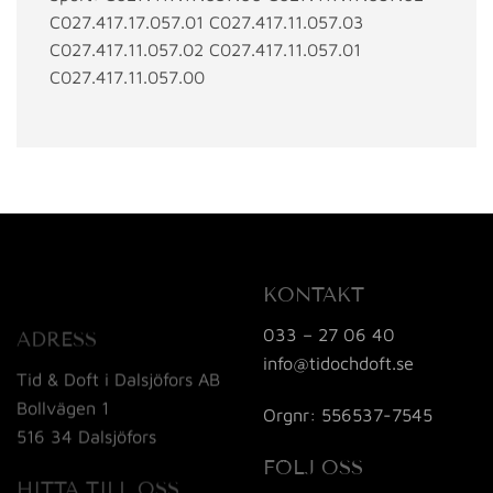
C027.417.17.057.01 C027.417.11.057.03
C027.417.11.057.02 C027.417.11.057.01
C027.417.11.057.00
KONTAKT
033 – 27 06 40
ADRESS
info@tidochdoft.se
Tid & Doft i Dalsjöfors AB
Bollvägen 1
Orgnr: 556537-7545
516 34 Dalsjöfors
FÖLJ OSS
HITTA TILL OSS