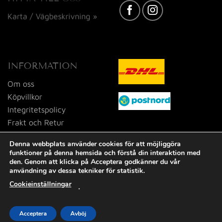
Karta / Vägbeskrivning »
INFORMATION
Om oss
Köpvillkor
Integritetspolicy
Frakt och Retur
Kontakta oss
Denna webbplats använder cookies för att möjliggöra
funktioner på denna hemsida och förstå din interaktion med
den. Genom att klicka på Acceptera godkänner du vår
användning av dessa tekniker för statistik.
Cookieinställningar
.
Visa
MasterCard
PayPal
Swish
(SE)
Acceptera
Avböj
2026 © Tid och Doft i Dalsjöfors AB