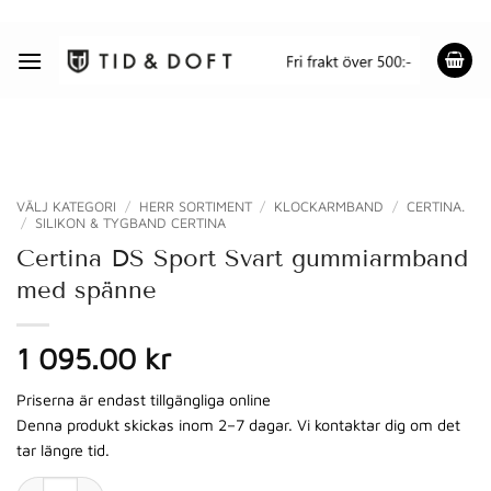
Skip
to
content
VÄLJ KATEGORI
/
HERR SORTIMENT
/
KLOCKARMBAND
/
CERTINA.
/
SILIKON & TYGBAND CERTINA
Certina DS Sport Svart gummiarmband
med spänne
1 095.00 kr
Priserna är endast tillgängliga online
Denna produkt skickas inom 2–7 dagar. Vi kontaktar dig om det
tar längre tid.
Certina DS Sport Svart gummiarmband med spänne mängd