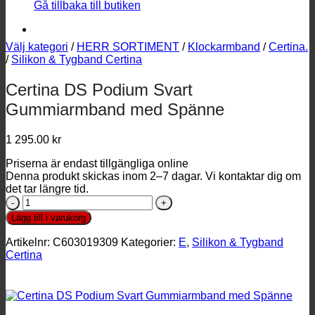
Gå tillbaka till butiken
Välj kategori
/
HERR SORTIMENT
/
Klockarmband
/
Certina.
/
Silikon & Tygband Certina
Certina DS Podium Svart
Gummiarmband med Spänne
1 295.00
kr
Priserna är endast tillgängliga online
Denna produkt skickas inom 2–7 dagar. Vi kontaktar dig om
det tar längre tid.
Certina
DS
Lägg till i varukorg
Podium
Svart
Artikelnr:
C603019309
Kategorier:
E
,
Silikon & Tygband
Gummiarmband
Certina
med
Spänne
mängd