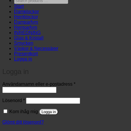
products
Start
…
Damklockor
Herrklockor
Damparfym
Herrparfym
INREDNING
Glas & Kristall
Smycken
Väskor & Necessärer
Presentkort
Logga in
Logga in
Obligatoriskt
Användarnamn eller e-postadress
*
Obligatoriskt
Lösenord
*
Kom ihåg mig
Logga in
Glömt ditt lösenord?