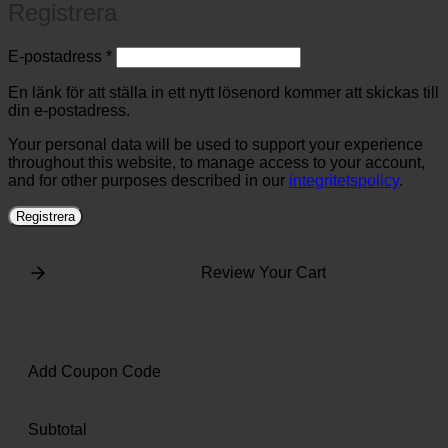
Registrera
Obligatoriskt
E-postadress
*
En länk för att ställa in ett nytt lösenord kommer att skickas till
din e-postadress.
Your personal data will be used to support your experience
throughout this website, to manage access to your account,
and for other purposes described in our
integritetspolicy
.
Registrera
Review Your Cart
Add Coupon Code
Subtotal