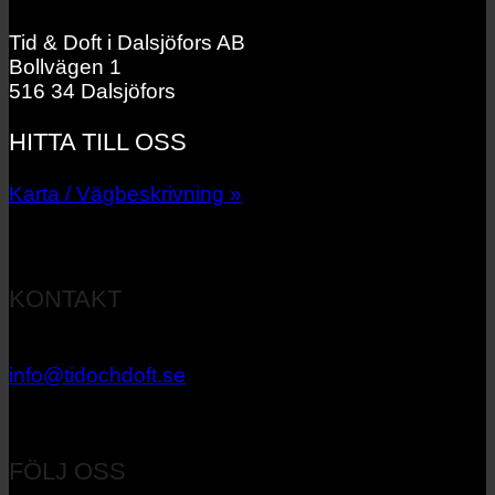
Tid & Doft i Dalsjöfors AB
Bollvägen 1
516 34 Dalsjöfors
HITTA TILL OSS
Karta / Vägbeskrivning »
KONTAKT
033 – 27 06 40
info@tidochdoft.se
Orgnr: 556537-7545
FÖLJ OSS