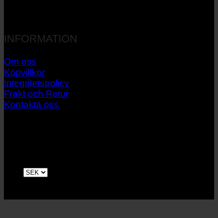
INFORMATION
Om oss
Köpvillkor
Integritetspolicy
Frakt och Retur
Kontakta oss
V