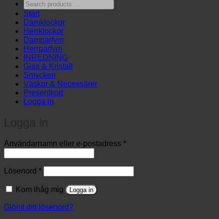
Search
products
Start
…
Damklockor
Herrklockor
Damparfym
Herrparfym
INREDNING
Glas & Kristall
Smycken
Väskor & Necessärer
Presentkort
Logga in
Logga in
Obligatoriskt
Användarnamn eller e-postadress
*
Obligatoriskt
Lösenord
*
Kom ihåg mig
Logga in
Glömt ditt lösenord?