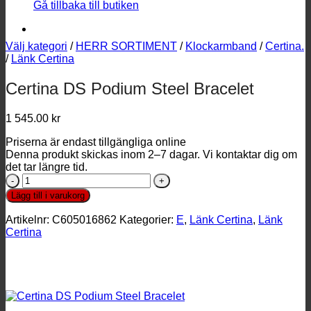
Gå tillbaka till butiken
Välj kategori
/
HERR SORTIMENT
/
Klockarmband
/
Certina.
/
Länk Certina
Certina DS Podium Steel Bracelet
1 545.00
kr
Priserna är endast tillgängliga online
Denna produkt skickas inom 2–7 dagar. Vi kontaktar dig om
det tar längre tid.
Certina
DS
Lägg till i varukorg
Podium
Steel
Artikelnr:
C605016862
Kategorier:
E
,
Länk Certina
,
Länk
Bracelet
Certina
mängd