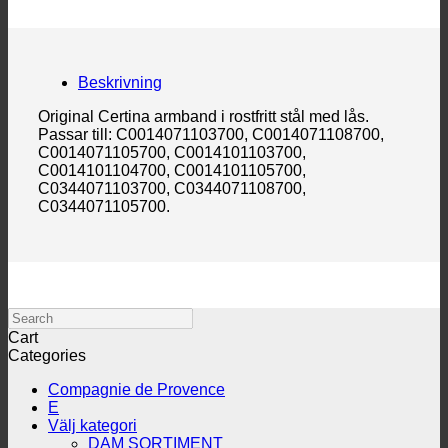
Beskrivning
Original Certina armband i rostfritt stål med lås.
Passar till: C0014071103700, C0014071108700,
C0014071105700, C0014101103700,
C0014101104700, C0014101105700,
C0344071103700, C0344071108700,
C0344071105700.
Search
Cart
Categories
Compagnie de Provence
E
Välj kategori
DAM SORTIMENT