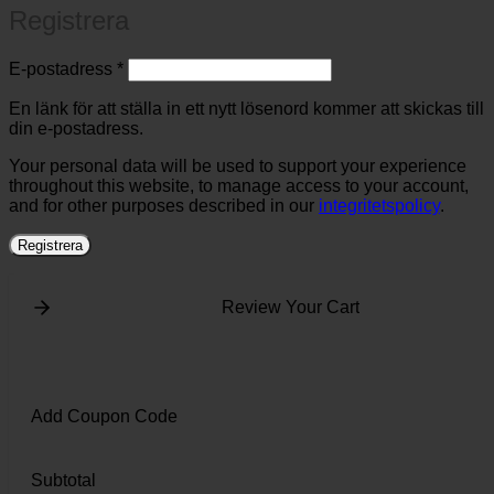
Registrera
Obligatoriskt
E-postadress
*
En länk för att ställa in ett nytt lösenord kommer att skickas till
din e-postadress.
Your personal data will be used to support your experience
throughout this website, to manage access to your account,
and for other purposes described in our
integritetspolicy
.
Registrera
Review Your Cart
Add Coupon Code
Subtotal