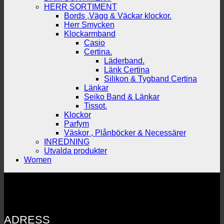
HERR SORTIMENT
Bords ,Vägg & Väckar klockor.
Herr Smycken
Klockarmband
Casio
Certina.
Läderband.
Länk Certina
Silikon & Tygband Certina
Länkar
Seiko Band & Länkar
Tissot.
Klockor
Parfym
Väskor , Plånböcker & Necessärer
INREDNING
Utvalda produkter
Women
ADRESS