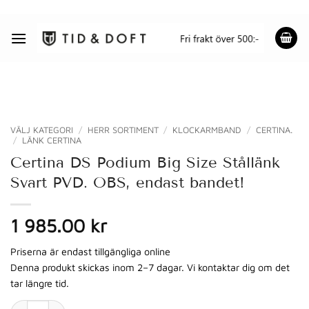
Skip
to
content
VÄLJ KATEGORI
/
HERR SORTIMENT
/
KLOCKARMBAND
/
CERTINA.
/
LÄNK CERTINA
Certina DS Podium Big Size Stållänk
Svart PVD. OBS, endast bandet!
1 985.00 kr
Priserna är endast tillgängliga online
Denna produkt skickas inom 2–7 dagar. Vi kontaktar dig om det
tar längre tid.
Certina DS Podium Big Size Stållänk Svart PVD. OBS, endast band