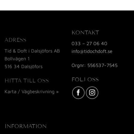
KONTAKT
ADRESS
033 – 27 06 40
Tid & Doft i Dalsjöfors AB
info@tidochdoft.se
Bollvägen 1
Orgnr: 556537-7545
516 34 Dalsjöfors
FÖLJ OSS
HITTA TILL OSS
Karta / Vägbeskrivning »
INFORMATION