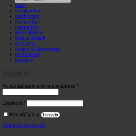
products
Start
…
Damklockor
Herrklockor
Damparfym
Herrparfym
INREDNING
Glas & Kristall
Smycken
Väskor & Necessärer
Presentkort
Logga in
Logga in
Obligatoriskt
Användarnamn eller e-postadress
*
Obligatoriskt
Lösenord
*
Kom ihåg mig
Logga in
Glömt ditt lösenord?