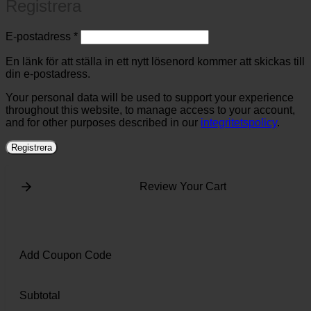
Registrera
Obligatoriskt
E-postadress
*
En länk för att ställa in ett nytt lösenord kommer att skickas till
din e-postadress.
Your personal data will be used to support your experience
throughout this website, to manage access to your account,
and for other purposes described in our
integritetspolicy
.
Registrera
Review Your Cart
Add Coupon Code
Subtotal