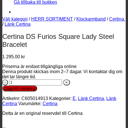
Gå tillbaka till butiken
Välj kategori
/
HERR SORTIMENT
/
Klockarmband
/
Certina.
/
Länk Certina
Certina DS Furios Square Lady Steel
Bracelet
1 295.00
kr
Priserna är endast tillgängliga online
Denna produkt skickas inom 2–7 dagar. Vi kontaktar dig om
det tar längre tid.
Certina
DS
Lägg till i varukorg
Furios
Square
Artikelnr:
C605014913
Kategorier:
E
,
Länk Certina
,
Länk
Lady
Certina
Varumärke:
Certina
Steel
Bracelet
Detta är en original reservdel till Certina
mängd