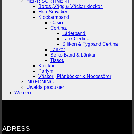
HERR SORTIMENT
Bords ,Vägg & Väckar klockor.
Herr Smycken
Klockarmband
Casio
Certina.
Läderband.
Länk Certina
Silikon & Tygband Certina
Länkar
Seiko Band & Länkar
Tissot.
Klockor
Parfym
Väskor , Plånböcker & Necessärer
INREDNING
Utvalda produkter
Women
ADRESS