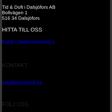
Tid & Doft i Dalsjöfors AB
Bollvägen 1
516 34 Dalsjöfors
HITTA TILL OSS
Karta / Vägbeskrivning »
KONTAKT
033 – 27 06 40
info@tidochdoft.se
Orgnr: 556537-7545
FÖLJ OSS