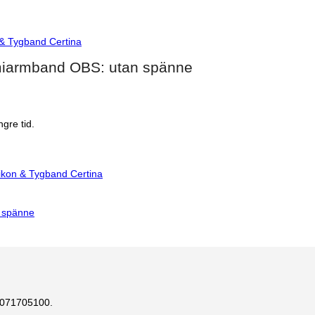
 & Tygband Certina
miarmband OBS: utan spänne
gre tid.
likon & Tygband Certina
24071705100.