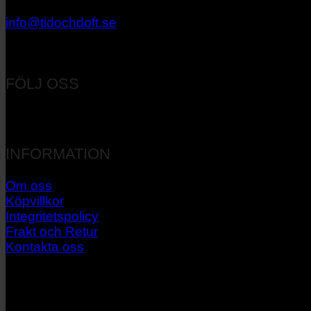
033 – 27 06 40
info@tidochdoft.se
Orgnr: 556537-7545
FÖLJ OSS
INFORMATION
Om oss
Köpvillkor
Integritetspolicy
Frakt och Retur
Kontakta oss