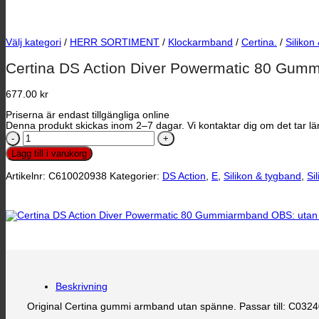
Välj kategori
/
HERR SORTIMENT
/
Klockarmband
/
Certina.
/
Silikon
Certina DS Action Diver Powermatic 80 Gum
677.00
kr
Priserna är endast tillgängliga online
Denna produkt skickas inom 2–7 dagar. Vi kontaktar dig om det tar län
Certina
DS
Lägg till i varukorg
Action
Diver
Artikelnr:
C610020938
Kategorier:
DS Action
,
E
,
Silikon & tygband
,
Si
Powermatic
80
Gummiarmband
OBS:
utan
spänne
mängd
Beskrivning
Original Certina gummi armband utan spänne. Passar till: C03