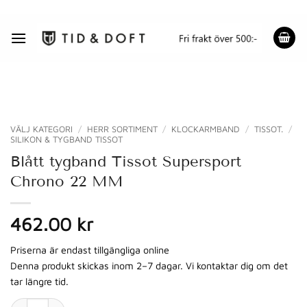
Skip
to
content
VÄLJ KATEGORI
/
HERR SORTIMENT
/
KLOCKARMBAND
/
TISSOT.
/
SILIKON & TYGBAND TISSOT
Blått tygband Tissot Supersport
Chrono 22 MM
462.00 kr
Priserna är endast tillgängliga online
Denna produkt skickas inom 2–7 dagar. Vi kontaktar dig om det
tar längre tid.
Blått tygband Tissot Supersport Chrono 22 MM mängd