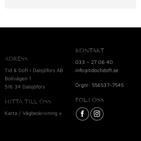
KONTAKT
ADRESS
033 – 27 06 40
info@tidochdoft.se
Tid & Doft i Dalsjöfors AB
Bollvägen 1
Orgnr: 556537-7545
516 34 Dalsjöfors
FÖLJ OSS
HITTA TILL OSS
Karta / Vägbeskrivning »