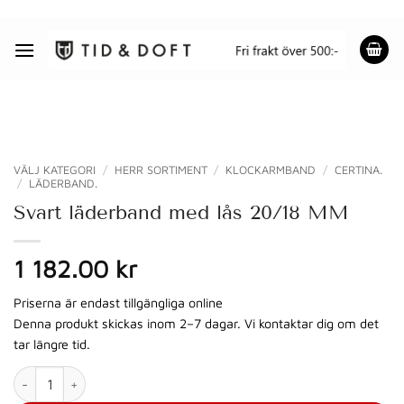
Skip
to
content
VÄLJ KATEGORI
/
HERR SORTIMENT
/
KLOCKARMBAND
/
CERTINA.
/
LÄDERBAND.
Svart läderband med lås 20/18 MM
1 182.00 kr
Priserna är endast tillgängliga online
Denna produkt skickas inom 2–7 dagar. Vi kontaktar dig om det
tar längre tid.
Svart läderband med lås 20/18 MM mängd