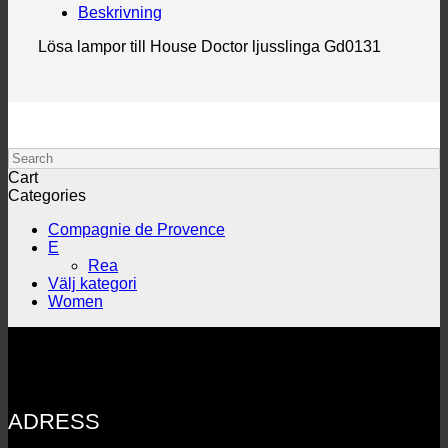
Beskrivning
Lösa lampor till House Doctor ljusslinga Gd0131
Search
Cart
Categories
Compagnie de Provence
E
Rea
Välj kategori
Women
ADRESS