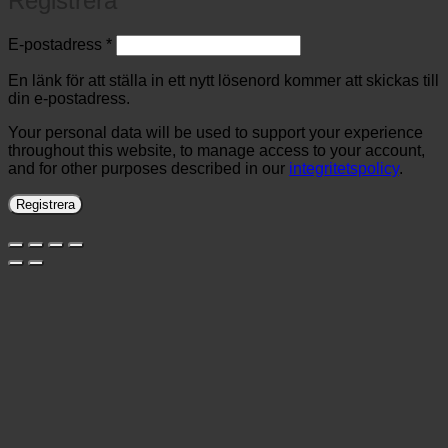
Registrera
Obligatoriskt
E-postadress
*
En länk för att ställa in ett nytt lösenord kommer att skickas till
din e-postadress.
Your personal data will be used to support your experience
throughout this website, to manage access to your account,
and for other purposes described in our
integritetspolicy
.
Registrera