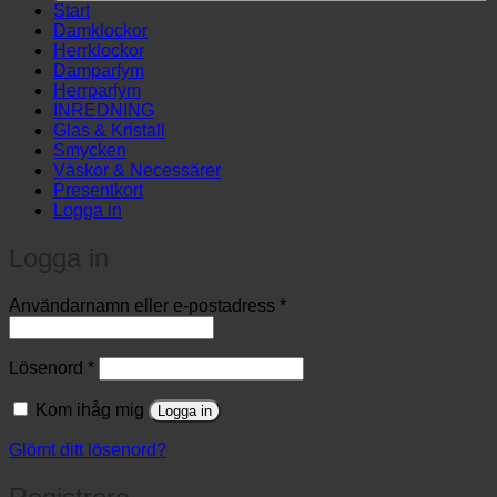
products
Start
…
Damklockor
Herrklockor
Damparfym
Herrparfym
INREDNING
Glas & Kristall
Smycken
Väskor & Necessärer
Presentkort
Logga in
Logga in
Obligatoriskt
Användarnamn eller e-postadress
*
Obligatoriskt
Lösenord
*
Kom ihåg mig
Logga in
Glömt ditt lösenord?