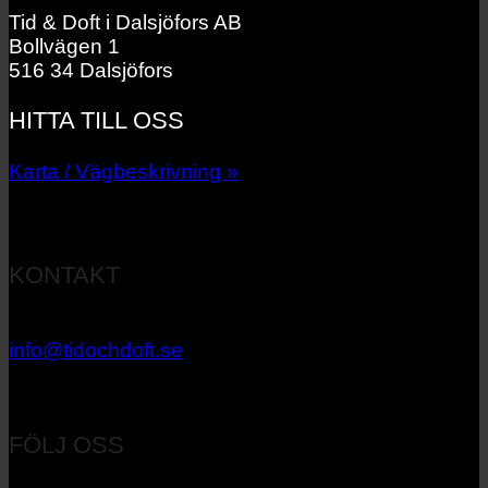
Tid & Doft i Dalsjöfors AB
Bollvägen 1
516 34 Dalsjöfors
HITTA TILL OSS
Karta / Vägbeskrivning »
KONTAKT
033 – 27 06 40
info@tidochdoft.se
Orgnr: 556537-7545
FÖLJ OSS