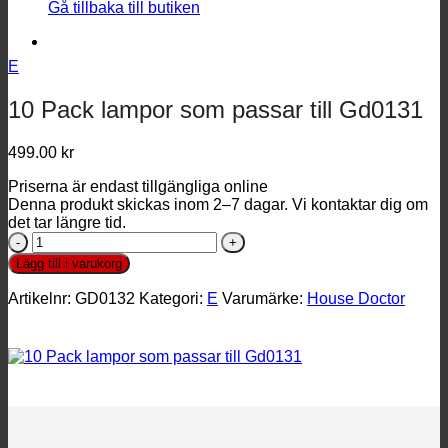
Gå tillbaka till butiken
E
10 Pack lampor som passar till Gd0131
499.00
kr
Priserna är endast tillgängliga online
Denna produkt skickas inom 2–7 dagar. Vi kontaktar dig om
det tar längre tid.
10
Pack
Lägg till i varukorg
lampor
som
Artikelnr:
GD0132
Kategori:
E
Varumärke:
House Doctor
passar
till
Gd0131
mängd