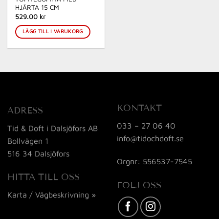
HJÄRTA 15 CM
529.00 kr
LÄGG TILL I VARUKORG
KONTAKT
ADRESS
033 – 27 06 40
Tid & Doft i Dalsjöfors AB
info@tidochdoft.se
Bollvägen 1
516 34 Dalsjöfors
Orgnr: 556537-7545
HITTA TILL OSS
FÖLJ OSS
Karta / Vägbeskrivning »