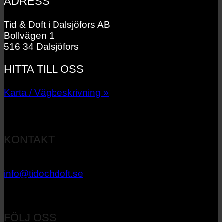
ADRESS
Tid & Doft i Dalsjöfors AB
Bollvägen 1
516 34 Dalsjöfors
HITTA TILL OSS
Karta / Vägbeskrivning »
KONTAKT
033 – 27 06 40
info@tidochdoft.se
Orgnr: 556537-7545
FÖLJ OSS