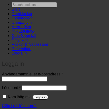
Search
products
Start
…
Damklockor
Herrklockor
Damparfym
Herrparfym
INREDNING
Glas & Kristall
Smycken
Väskor & Necessärer
Presentkort
Logga in
Logga in
Obligatoriskt
Användarnamn eller e-postadress
*
Obligatoriskt
Lösenord
*
Kom ihåg mig
Logga in
Glömt ditt lösenord?