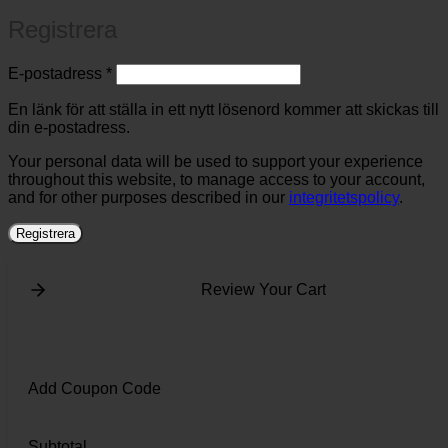
Registrera
Obligatoriskt
E-postadress
*
En länk för att ställa in ett nytt lösenord kommer att skickas till
din e-postadress.
Your personal data will be used to support your experience
throughout this website, to manage access to your account,
and for other purposes described in our
integritetspolicy
.
Registrera
Review Your Cart
Add Coupon Code
Subtotal