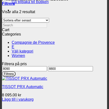
Gå tillbaka till butiken
Filtrera
Sortera
Visar alla 2 resultat
efter
senaste
Search
Cart
Categories
Compagnie de Provence
E
Välj kategori
Women
Filtrera på pris
Min
Max
pris
pris
Filtrera
TISSOT PRX Automatic
8 095.00
kr
Lägg till i varukorg