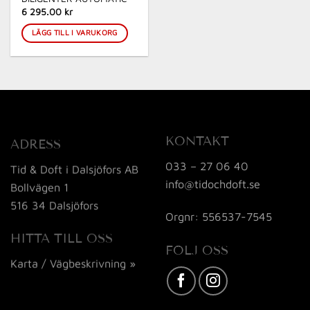
6 295.00 kr
LÄGG TILL I VARUKORG
KONTAKT
ADRESS
033 – 27 06 40
Tid & Doft i Dalsjöfors AB
info@tidochdoft.se
Bollvägen 1
516 34 Dalsjöfors
Orgnr: 556537-7545
HITTA TILL OSS
FÖLJ OSS
Karta / Vägbeskrivning »