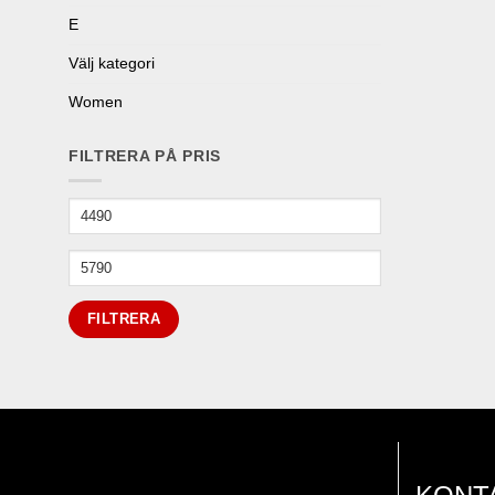
E
Välj kategori
Women
FILTRERA PÅ PRIS
Min
pris
Max
pris
FILTRERA