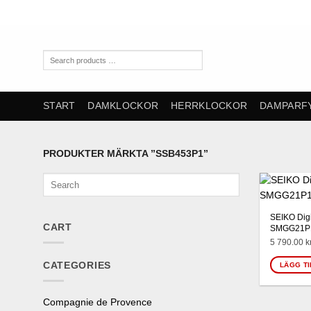
Skip
to
content
Search
products
…
START
DAMKLOCKOR
HERRKLOCKOR
DAMPARF
PRODUKTER MÄRKTA ”SSB453P1”
Search
SEIKO Dig
CART
SMGG21P
5 790.00
k
CATEGORIES
LÄGG TI
Compagnie de Provence