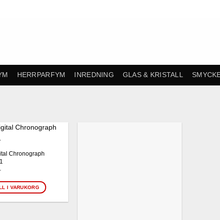
YM
HERRPARFYM
INREDNING
GLAS & KRISTALL
SMYCK
Finns i lager!
ital Chronograph
1
r
LL I VARUKORG