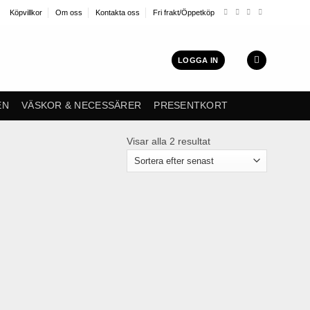
Köpvillkor
Om oss
Kontakta oss
Fri frakt/Öppetköp
LOGGA IN
EN
VÄSKOR & NECESSÄRER
PRESENTKORT
Sortera
Visar alla 2 resultat
efter
senaste